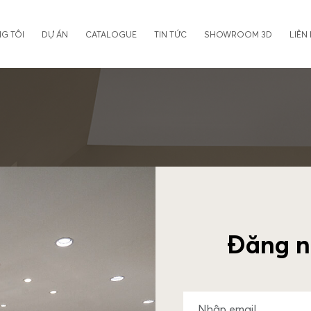
G TÔI
DỰ ÁN
CATALOGUE
TIN TỨC
SHOWROOM 3D
LIÊN
Đăng n