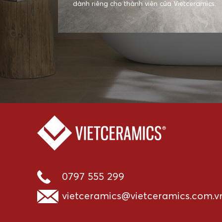
dành riêng cho thành viên của Vietceramics.
0797 555 299
vietceramics@vietceramics.com.v