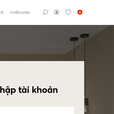
 HỆ
TUYỂN DỤNG
hập tài khoản