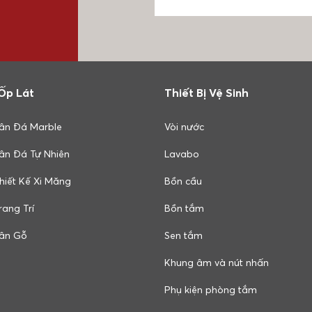
Ốp Lát
Thiết Bị Vệ Sinh
ân Đá Marble
Vòi nước
ân Đá Tự Nhiên
Lavabo
hiết Kế Xi Măng
Bồn cầu
ang Trí
Bồn tắm
ân Gỗ
Sen tắm
Khung âm và nút nhấn
Phụ kiện phòng tắm