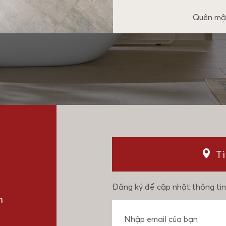
Quên mậ
T
Đăng ký để cập nhật thông tin
n