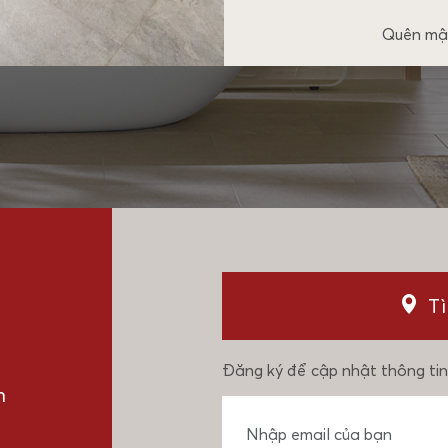
Quên mậ
T
Đăng ký để cập nhật thông tin
n