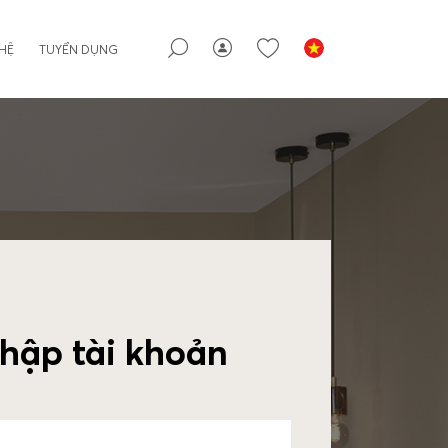
 HỆ
TUYỂN DỤNG
hập tài khoản