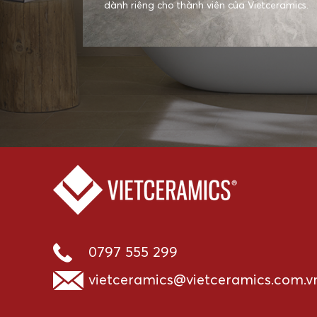
dành riêng cho thành viên của Vietceramics.
0797 555 299
vietceramics@vietceramics.com.v