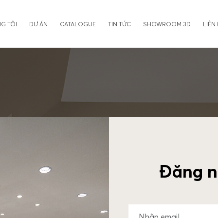
G TÔI
DỰ ÁN
CATALOGUE
TIN TỨC
SHOWROOM 3D
LIÊN
Đăng n