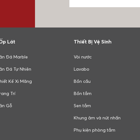
Ốp Lát
Thiết Bị Vệ Sinh
ân Đá Marble
Vòi nước
ân Đá Tự Nhiên
Lavabo
hiết Kế Xi Măng
Bồn cầu
ang Trí
Bồn tắm
ân Gỗ
Sen tắm
Khung âm và nút nhấn
Phụ kiện phòng tắm