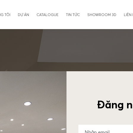
G TÔI
DỰ ÁN
CATALOGUE
TIN TỨC
SHOWROOM 3D
LIÊN
Đăng n