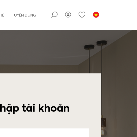
 HỆ
TUYỂN DỤNG
hập tài khoản