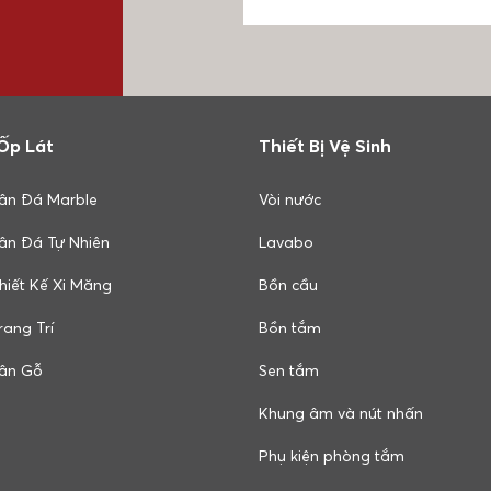
Ốp Lát
Thiết Bị Vệ Sinh
ân Đá Marble
Vòi nước
ân Đá Tự Nhiên
Lavabo
hiết Kế Xi Măng
Bồn cầu
ang Trí
Bồn tắm
ân Gỗ
Sen tắm
Khung âm và nút nhấn
Phụ kiện phòng tắm