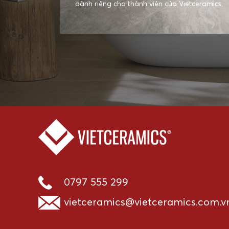
dành riêng cho thành viên của Vietceramics.
0797 555 299
vietceramics@vietceramics.com.v