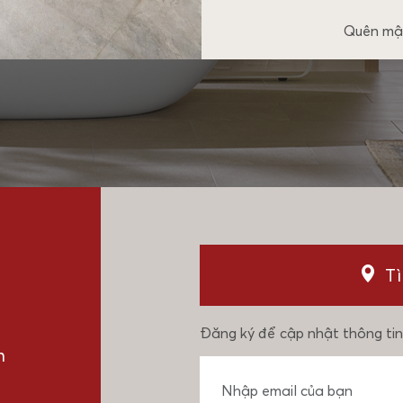
Quên mậ
T
Đăng ký để cập nhật thông tin
n