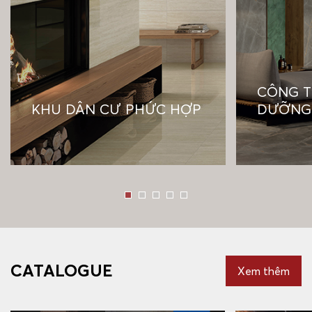
CÔNG T
KHU DÂN CƯ PHỨC HỢP
DƯỠNG
CATALOGUE
Xem thêm