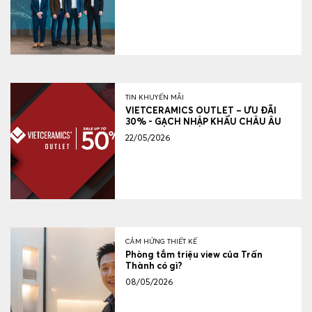
TIN KHUYẾN MÃI
VIETCERAMICS OUTLET – ƯU ĐÃI
30% - GẠCH NHẬP KHẨU CHÂU ÂU
22/05/2026
CẢM HỨNG THIẾT KẾ
Phòng tắm triệu view của Trấn
Thành có gì?
08/05/2026