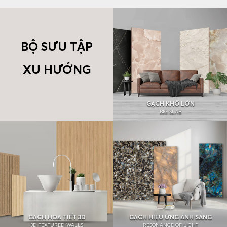
BỘ SƯU TẬP
XU HƯỚNG
GẠCH KHỔ LỚN
BIG SLAB
GẠCH HOẠ TIẾT 3D
GẠCH HIỆU ỨNG ÁNH SÁNG
3D TEXTURED WALLS
RESONANCE OF LIGHT