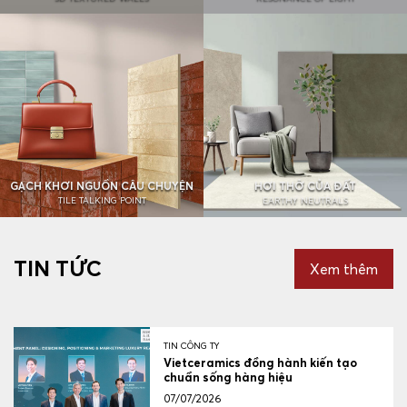
GẠCH KHƠI NGUỒN CÂU CHUYỆN
HƠI THỞ CỦA ĐẤT
TILE TALKING POINT
EARTHY NEUTRALS
TIN TỨC
Xem thêm
TIN CÔNG TY
Vietceramics đồng hành kiến tạo
chuẩn sống hàng hiệu
07/07/2026