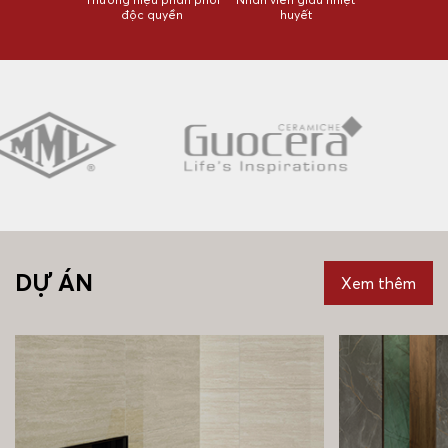
độc quyền
huyết
DỰ ÁN
Xem thêm