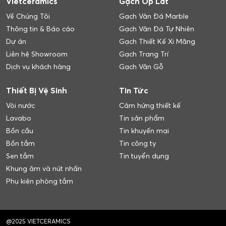
Vietceramics
Gạch Ốp Lát
Về Chúng Tôi
Gạch Vân Đá Marble
Thông tin & Báo cáo
Gạch Vân Đá Tự Nhiên
Dự án
Gạch Thiết Kế Xi Măng
Liên hệ Showroom
Gạch Trang Trí
Dịch vụ khách hàng
Gạch Vân Gỗ
Thiết Bị Vệ Sinh
Tin Tức
Vòi nước
Cảm hứng thiết kế
Lavabo
Tin sản phẩm
Bồn cầu
Tin khuyến mại
Bồn tắm
Tin công ty
Sen tắm
Tin tuyển dụng
Khung âm và nút nhấn
Phụ kiện phòng tắm
@2025 VIETCERAMICS