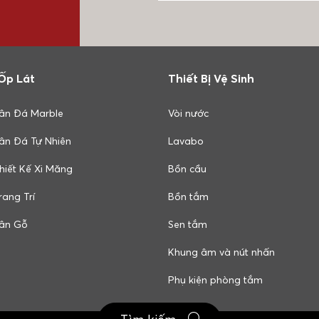
Ốp Lát
Thiết Bị Vệ Sinh
ân Đá Marble
Vòi nước
ân Đá Tự Nhiên
Lavabo
hiết Kế Xi Măng
Bồn cầu
ang Trí
Bồn tắm
ân Gỗ
Sen tắm
Khung âm và nút nhấn
Phụ kiện phòng tắm