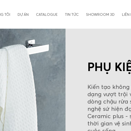
G TÔI
DỰ ÁN
CATALOGUE
TIN TỨC
SHOWROOM 3D
LIÊN
PHỤ KI
Kiến tạo không 
dạng vượt trội v
dòng chậu rửa 
nghệ sứ hiện đạ
Ceramic plus -
thời gian vệ s
cuộc sống.