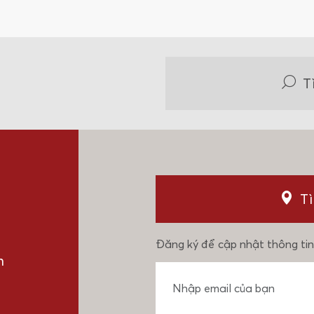
T
T
Đăng ký để cập nhật thông tin
n