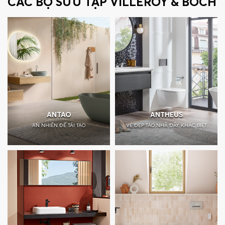
CÁC BỘ SƯU TẬP VILLEROY & BOCH
ANTAO
ANTHEUS
AN NHIÊN ĐỂ TÁI TẠO
VẺ ĐẸP TAO NHÃ ĐẦY KHÁC BIỆT