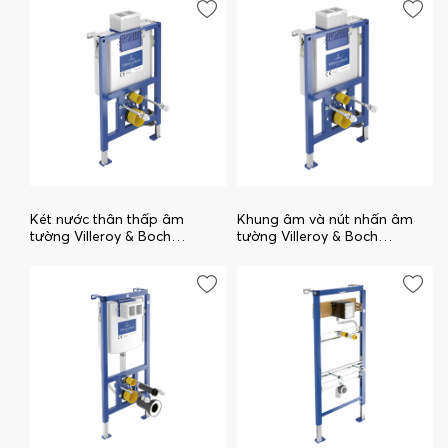
Két nước thân thấp âm
Khung âm và nút nhấn âm
tường Villeroy & Boch
tường Villeroy & Boch
ViConnect 92247500
Viconnect 92246100