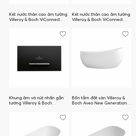
Két nước thân cao âm tường
Két nước thân cao âm tường
Villeroy & Boch ViConnect
Villeroy & Boch ViConnect
92242700
92198900
Khung âm và nút nhấn gắn
Bồn tắm đặt sàn Villeroy &
tường Villeroy & Boch
Boch Aveo New Generation
Viconnect 922169AN
uBQ194AVE9W1V-01