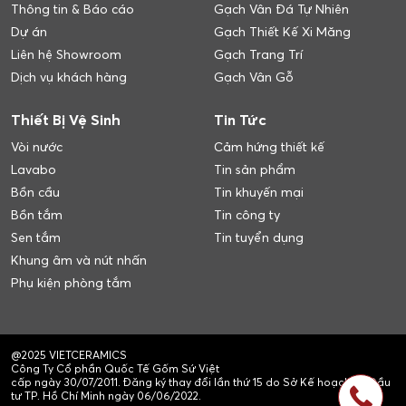
Thông tin & Báo cáo
Gạch Vân Đá Tự Nhiên
Dự án
Gạch Thiết Kế Xi Măng
Liên hệ Showroom
Gạch Trang Trí
Dịch vụ khách hàng
Gạch Vân Gỗ
Thiết Bị Vệ Sinh
Tin Tức
Vòi nước
Cảm hứng thiết kế
Lavabo
Tin sản phẩm
Bồn cầu
Tin khuyến mại
Bồn tắm
Tin công ty
Sen tắm
Tin tuyển dụng
Khung âm và nút nhấn
Phụ kiện phòng tắm
@2025 VIETCERAMICS
Công Ty Cổ phần Quốc Tế Gốm Sứ Việt
cấp ngày 30/07/2011. Đăng ký thay đổi lần thứ 15 do Sở Kế hoạch và Đầu
tư TP. Hồ Chí Minh ngày 06/06/2022.