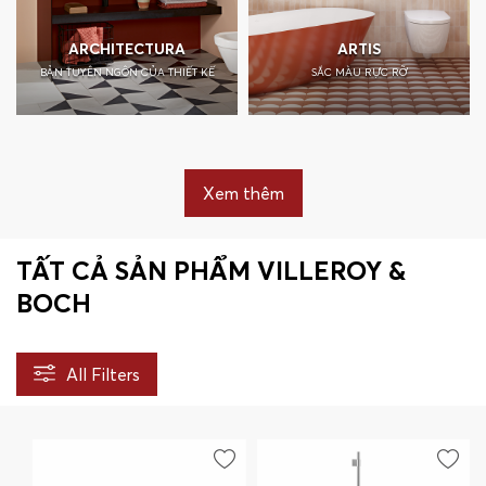
ARCHITECTURA
ARTIS
BẢN TUYÊN NGÔN CỦA THIẾT KẾ
SẮC MÀU RỰC RỠ
Xem thêm
TẤT CẢ SẢN PHẨM VILLEROY &
BOCH
All Filters