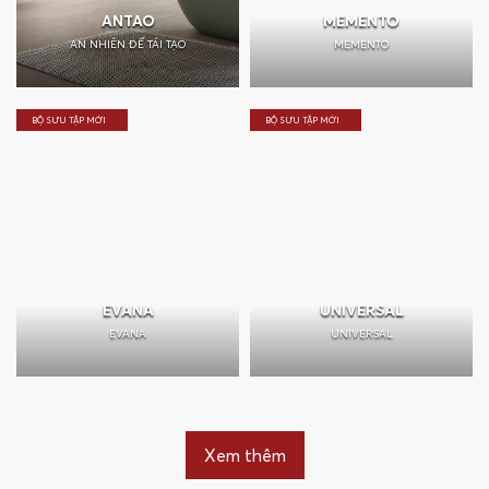
ANTAO
MEMENTO
AN NHIÊN ĐỂ TÁI TẠO
MEMENTO
BỘ SƯU TẬP MỚI
BỘ SƯU TẬP MỚI
EVANA
UNIVERSAL
EVANA
UNIVERSAL
Xem thêm