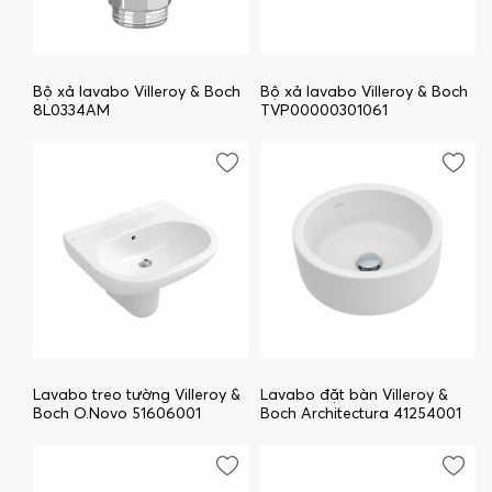
Bộ xả lavabo Villeroy & Boch
Bộ xả lavabo Villeroy & Boch
8L0334AM
TVP00000301061
Lavabo treo tường Villeroy &
Lavabo đặt bàn Villeroy &
Boch O.Novo 51606001
Boch Architectura 41254001