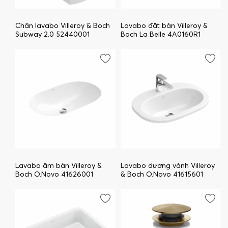
Chân lavabo Villeroy & Boch
Lavabo đặt bàn Villeroy &
Subway 2.0 52440001
Boch La Belle 4A0160R1
Lavabo âm bàn Villeroy &
Lavabo dương vành Villeroy
Boch O.Novo 41626001
& Boch O.Novo 41615601