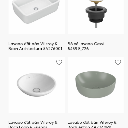
Lavabo đặt bàn Villeroy &
Bộ xả lavabo Gessi
Boch Architectura 5A276001
54599_726
Lavabo đặt bàn Villeroy &
Lavabo đặt bàn Villeroy &
Boch Loop & Friends
Boch Antao 4A7240R8