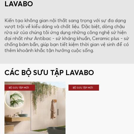
LAVABO
Kiến tạo không gian nội thất sang trọng với sự đa dạng
vượt trội về kiểu dáng và chất liệu. Đặc biệt, dòng chậu
rửa sứ của chúng tôi ứng dụng những công nghệ sứ hiện
đại nhất như Antibac - sứ kháng khuẩn, Ceramic plus - sứ
chống bám bẩn, giúp bạn tiết kiệm thời gian vệ sinh để có
thêm khoảnh khắc tận hưởng cuộc sống.
CÁC BỘ SƯU TẬP LAVABO
BỘ SƯU TẬP MỚI
BỘ SƯU TẬP MỚI