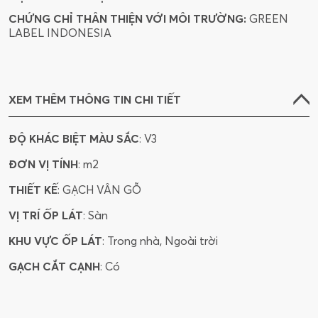
CHỨNG CHỈ THÂN THIỆN VỚI MÔI TRƯỜNG:
GREEN
LABEL INDONESIA
XEM THÊM THÔNG TIN CHI TIẾT
ĐỘ KHÁC BIỆT MÀU SẮC
: V3
ĐƠN VỊ TÍNH
: m2
THIẾT KẾ
: GẠCH VÂN GỖ
VỊ TRÍ ỐP LÁT
: Sàn
KHU VỰC ỐP LÁT
: Trong nhà, Ngoài trời
GẠCH CẮT CẠNH
: Có