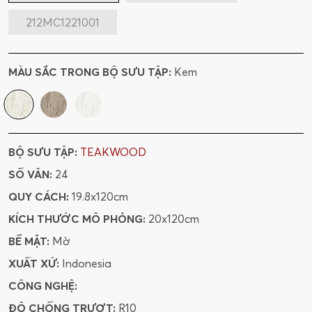
212MC1221001
MÀU SẮC TRONG BỘ SƯU TẬP:
Kem
BỘ SƯU TẬP:
TEAKWOOD
SỐ VÂN:
24
QUY CÁCH:
19.8x120cm
KÍCH THƯỚC MÔ PHỎNG:
20x120cm
BỀ MẶT:
Mờ
XUẤT XỨ:
Indonesia
CÔNG NGHỆ:
ĐỘ CHỐNG TRƯỢT:
R10