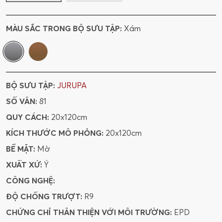
MÀU SẮC TRONG BỘ SƯU TẬP:
Xám
BỘ SƯU TẬP:
JURUPA
SỐ VÂN:
81
QUY CÁCH:
20x120cm
KÍCH THƯỚC MÔ PHỎNG:
20x120cm
BỀ MẶT:
Mờ
XUẤT XỨ:
Ý
CÔNG NGHỆ:
ĐỘ CHỐNG TRƯỢT:
R9
CHỨNG CHỈ THÂN THIỆN VỚI MÔI TRƯỜNG:
EPD