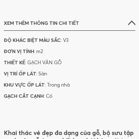
XEM THÊM THÔNG TIN CHI TIẾT
ĐỘ KHÁC BIỆT MÀU SẮC
: V3
ĐƠN VỊ TÍNH
: m2
THIẾT KẾ
: GẠCH VÂN GỖ
VỊ TRÍ ỐP LÁT
: Sàn
KHU VỰC ỐP LÁT
: Trong nhà
GẠCH CẮT CẠNH
: Có
Khai thác vẻ đẹp đa dạng của gỗ, bộ sưu tập