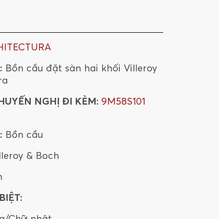
HITECTURA
:
Bồn cầu đặt sàn hai khối Villeroy
ra
HUYẾN NGHỊ ĐI KÈM:
9M58S101
:
Bồn cầu
lleroy & Boch
n
IỆT:
g/Chữ nhật