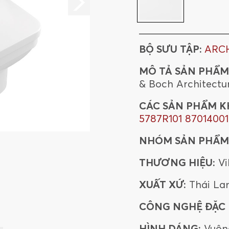
BỘ SƯU TẬP:
ARC
MÔ TẢ SẢN PHẨM
& Boch Architectu
CÁC SẢN PHẨM K
5787R101
87014001
NHÓM SẢN PHẨM
THƯƠNG HIỆU:
Vi
XUẤT XỨ:
Thái La
CÔNG NGHỆ ĐẶC B
HÌNH DÁNG:
Vuôn