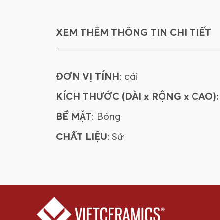
XEM THÊM THÔNG TIN CHI TIẾT
ĐƠN VỊ TÍNH
: cái
KÍCH THƯỚC (DÀI x RỘNG x CAO):
BỀ MẶT
: Bóng
CHẤT LIỆU
: Sứ