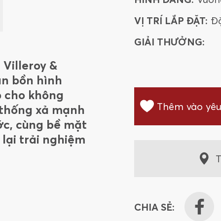
VỊ TRÍ LẮP ĐẶT:
Đ
GIẢI THƯỞNG:
 Villeroy &
ân bồn hình
p cho không
Thêm vào yêu
 thống xả mạnh
ước, cùng bề mặt
 lại trải nghiệm
T
CHIA SẺ: