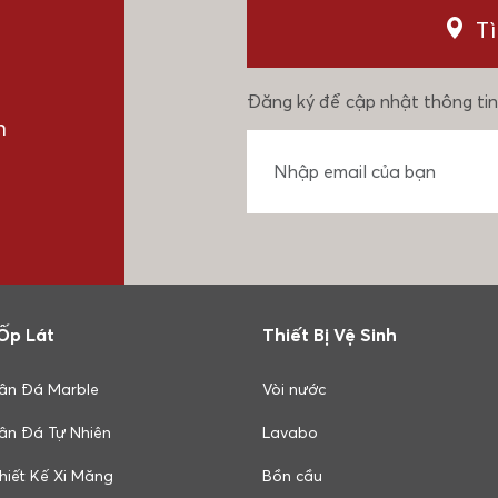
T
Đăng ký để cập nhật thông tin
n
Ốp Lát
Thiết Bị Vệ Sinh
ân Đá Marble
Vòi nước
ân Đá Tự Nhiên
Lavabo
hiết Kế Xi Măng
Bồn cầu