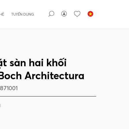
 HỆ
TUYỂN DỤNG
t sàn hai khối
 Boch Architectura
871001
g