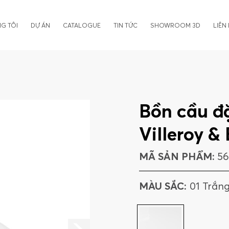
G TÔI
DỰ ÁN
CATALOGUE
TIN TỨC
SHOWROOM 3D
LIÊN
Bồn cầu đặ
Villeroy &
MÃ SẢN PHẨM:
56
MÀU SẮC:
01 Trắn