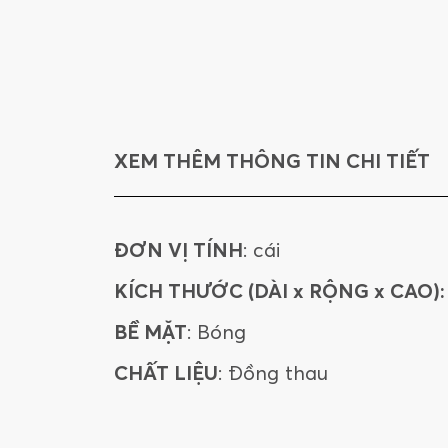
XEM THÊM THÔNG TIN CHI TIẾT
ĐƠN VỊ TÍNH
: cái
KÍCH THƯỚC (DÀI x RỘNG x CAO):
BỀ MẶT
: Bóng
CHẤT LIỆU
: Đồng thau