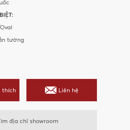
uốc
IỆT:
/Oval
ắn tường
 thích
Liên hệ
ìm địa chỉ showroom