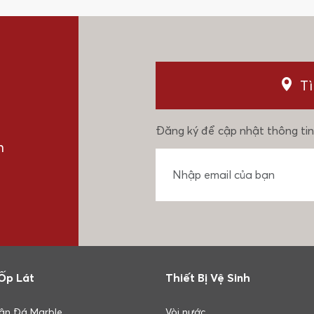
T
Đăng ký để cập nhật thông tin
n
Ốp Lát
Thiết Bị Vệ Sinh
ân Đá Marble
Vòi nước