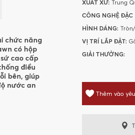
XUẤT XỨ:
Trung Q
CÔNG NGHỆ ĐẶC B
HÌNH DÁNG:
Tròn
ai chức năng
VỊ TRÍ LẮP ĐẶT:
G
awn có hộp
GIẢI THƯỞNG:
a sứ cao cấp
thống điều
i bên, giúp
độ nước an
Thêm vào yêu
T