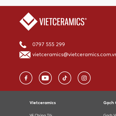
0797 555 299
vietceramics@vietceramics.com.v
Vietceramics
Gạch 
Về Chúng Tôi
Gạch V