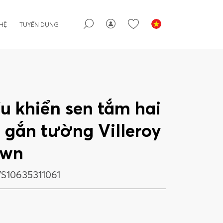
 HỆ
TUYỂN DỤNG
u khiển sen tắm hai
 gắn tường Villeroy
awn
S10635311061
g