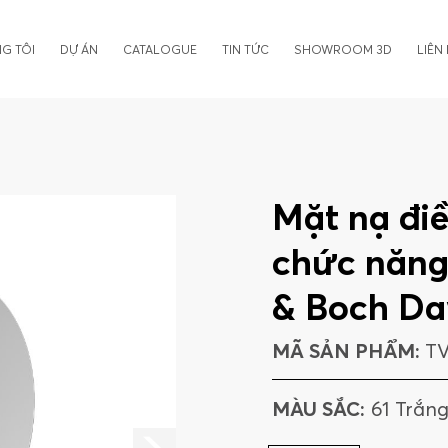
G TÔI
DỰ ÁN
CATALOGUE
TIN TỨC
SHOWROOM 3D
LIÊN
Mặt nạ điề
chức năng
& Boch D
MÃ SẢN PHẨM:
TV
MÀU SẮC:
61 Trắn