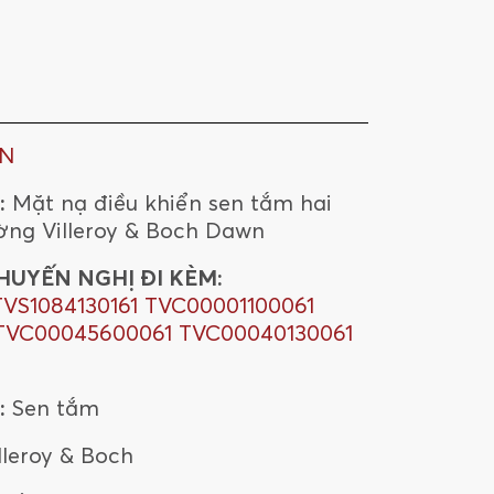
N
:
Mặt nạ điều khiển sen tắm hai
ờng Villeroy & Boch Dawn
HUYẾN NGHỊ ĐI KÈM:
TVS1084130161
TVC00001100061
TVC00045600061
TVC00040130061
:
Sen tắm
lleroy & Boch