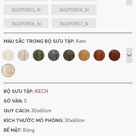
36GP0803_N
36GP0804_N
36GP0806_N
36GP0807_N
36GP0808_N
36GP0811_N
MÀU SẮC TRONG BỘ SƯU TẬP:
Kem
36GP0812_N
36GP0814_N
36GP0877
36GP0879
36GP0880
36GP0876
36GP0883
36GP0885
BỘ SƯU TẬP:
KECH
36GP0886
36GP0882
SỐ VÂN:
5
QUY CÁCH:
30x60cm
KÍCH THƯỚC MÔ PHỎNG:
30x60cm
BỀ MẶT:
Bóng