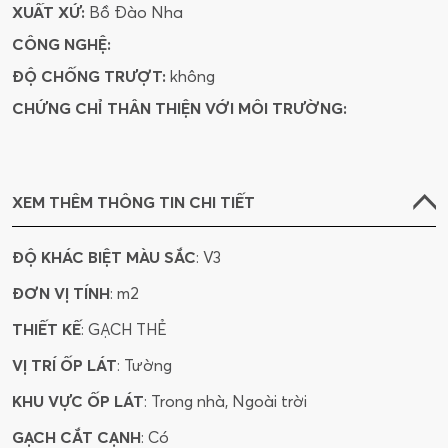
XUẤT XỨ:
Bồ Đào Nha
CÔNG NGHỆ:
ĐỘ CHỐNG TRƯỢT:
không
CHỨNG CHỈ THÂN THIỆN VỚI MÔI TRƯỜNG:
XEM THÊM THÔNG TIN CHI TIẾT
ĐỘ KHÁC BIỆT MÀU SẮC
: V3
ĐƠN VỊ TÍNH
: m2
THIẾT KẾ
: GẠCH THẺ
VỊ TRÍ ỐP LÁT
: Tường
KHU VỰC ỐP LÁT
: Trong nhà, Ngoài trời
GẠCH CẮT CẠNH
: Có