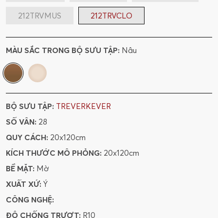
212TRVMUS
212TRVCLO
MÀU SẮC TRONG BỘ SƯU TẬP:
Nâu
BỘ SƯU TẬP:
TREVERKEVER
SỐ VÂN:
28
QUY CÁCH:
20x120cm
KÍCH THƯỚC MÔ PHỎNG:
20x120cm
BỀ MẶT:
Mờ
XUẤT XỨ:
Ý
CÔNG NGHỆ:
ĐỘ CHỐNG TRƯỢT:
R10