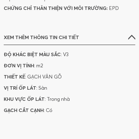
CHỨNG CHỈ THÂN THIỆN VỚI MÔI TRƯỜNG:
EPD
XEM THÊM THÔNG TIN CHI TIẾT
ĐỘ KHÁC BIỆT MÀU SẮC
: V3
ĐƠN VỊ TÍNH
: m2
THIẾT KẾ
: GẠCH VÂN GỖ
VỊ TRÍ ỐP LÁT
: Sàn
KHU VỰC ỐP LÁT
: Trong nhà
GẠCH CẮT CẠNH
: Có