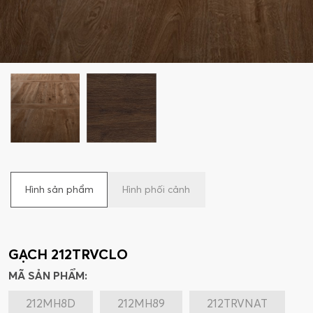
Hình sản phẩm
Hình phối cảnh
GẠCH 212TRVCLO
MÃ SẢN PHẨM:
212MH8D
212MH89
212TRVNAT