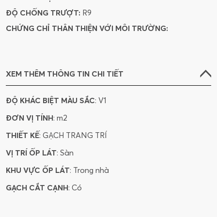
ĐỘ CHỐNG TRƯỢT:
R9
CHỨNG CHỈ THÂN THIỆN VỚI MÔI TRƯỜNG:
XEM THÊM THÔNG TIN CHI TIẾT
ĐỘ KHÁC BIỆT MÀU SẮC
: V1
ĐƠN VỊ TÍNH
: m2
THIẾT KẾ
: GẠCH TRANG TRÍ
VỊ TRÍ ỐP LÁT
: Sàn
KHU VỰC ỐP LÁT
: Trong nhà
GẠCH CẮT CẠNH
: Có