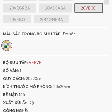
20VEGRBA
20VECABA
20VECO
20VEBO
20MONEBA
20MONECO
20MONEBO
MÀU SẮC TRONG BỘ SƯU TẬP:
Đa sắc
BỘ SƯU TẬP:
VERVE
SỐ VÂN:
1
QUY CÁCH:
20x20cm
KÍCH THƯỚC MÔ PHỎNG:
20x20cm
BỀ MẶT:
Mờ
XUẤT XỨ:
Ấn Độ
CÔNG NGHỆ: