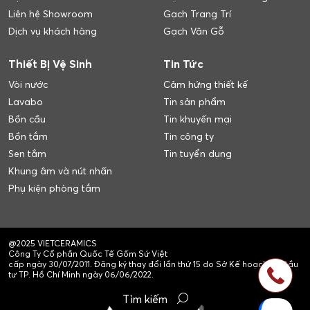
Liên hệ Showroom
Gạch Trang Trí
Dịch vụ khách hàng
Gạch Vân Gỗ
Thiết Bị Vệ Sinh
Tin Tức
Vòi nước
Cảm hứng thiết kế
Lavabo
Tin sản phẩm
Bồn cầu
Tin khuyến mại
Bồn tắm
Tin công ty
Sen tắm
Tin tuyển dụng
Khung âm và nút nhấn
Phụ kiện phòng tắm
@2025 VIETCERAMICS
Công Ty Cổ phần Quốc Tế Gốm Sứ Việt
cấp ngày 30/07/2011. Đăng ký thay đổi lần thứ 15 do Sở Kế hoạch và Đầu
tư TP. Hồ Chí Minh ngày 06/06/2022.
Tìm kiếm