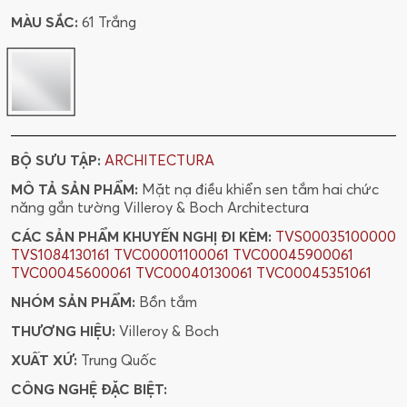
MÀU SẮC:
61 Trắng
BỘ SƯU TẬP:
ARCHITECTURA
MÔ TẢ SẢN PHẨM:
Mặt nạ điều khiển sen tắm hai chức
năng gắn tường Villeroy & Boch Architectura
CÁC SẢN PHẨM KHUYẾN NGHỊ ĐI KÈM:
TVS00035100000
TVS1084130161
TVC00001100061
TVC00045900061
TVC00045600061
TVC00040130061
TVC00045351061
NHÓM SẢN PHẨM:
Bồn tắm
THƯƠNG HIỆU:
Villeroy & Boch
XUẤT XỨ:
Trung Quốc
CÔNG NGHỆ ĐẶC BIỆT: