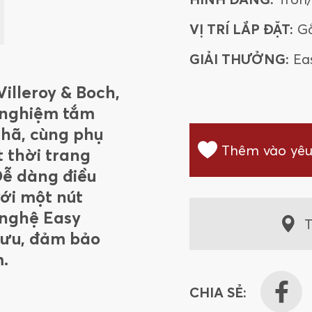
VỊ TRÍ LẮP ĐẶT:
G
GIẢI THƯỞNG:
Ea
illeroy & Boch,
 nghiệm tắm
nhã, cùng phụ
Thêm vào yêu
 thời trang
Dễ dàng điều
ới một nút
g nghệ Easy
T
i ưu, đảm bảo
m.
CHIA SẺ: