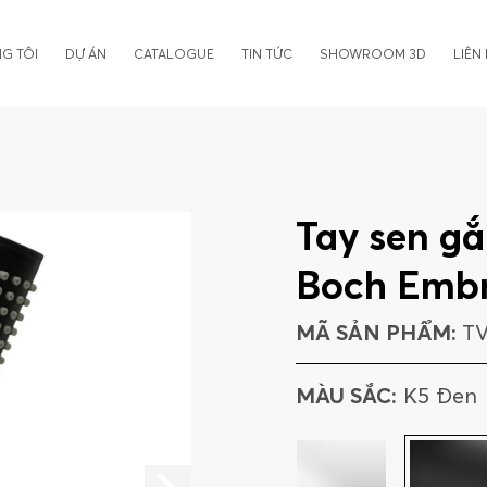
G TÔI
DỰ ÁN
CATALOGUE
TIN TỨC
SHOWROOM 3D
LIÊN
Tay sen gắ
Boch Embr
MÃ SẢN PHẨM:
TV
MÀU SẮC:
K5 Đen