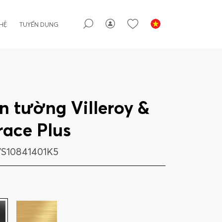
 HỆ
TUYỂN DỤNG
n tường Villeroy &
ace Plus
S10841401K5