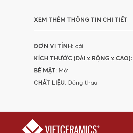
XEM THÊM THÔNG TIN CHI TIẾT
ĐƠN VỊ TÍNH
: cái
KÍCH THƯỚC (DÀI x RỘNG x CAO):
BỀ MẶT
: Mờ
CHẤT LIỆU
: Đồng thau