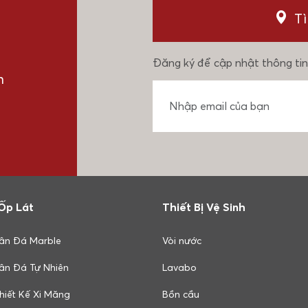
T
Đăng ký để cập nhật thông tin
n
Ốp Lát
Thiết Bị Vệ Sinh
ân Đá Marble
Vòi nước
ân Đá Tự Nhiên
Lavabo
hiết Kế Xi Măng
Bồn cầu