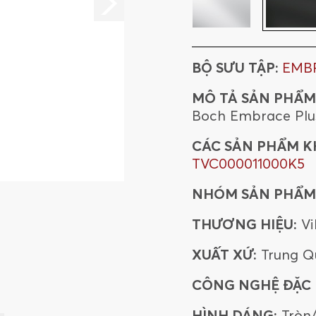
BỘ SƯU TẬP:
EMB
MÔ TẢ SẢN PHẨM
Boch Embrace Plu
CÁC SẢN PHẨM K
TVC000011000K5
NHÓM SẢN PHẨM
THƯƠNG HIỆU:
Vi
XUẤT XỨ:
Trung Q
CÔNG NGHỆ ĐẶC B
HÌNH DÁNG:
Tròn