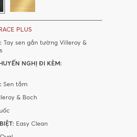
RACE PLUS
:
Tay sen gắn tường Villeroy &
s
HUYẾN NGHỊ ĐI KÈM:
:
Sen tắm
lleroy & Boch
uốc
IỆT:
Easy Clean
/Oval