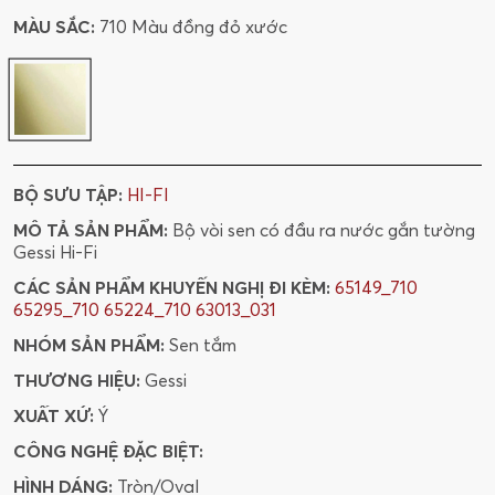
MÀU SẮC:
710 Màu đồng đỏ xước
BỘ SƯU TẬP:
HI-FI
MÔ TẢ SẢN PHẨM:
Bộ vòi sen có đầu ra nước gắn tường
Gessi Hi-Fi
CÁC SẢN PHẨM KHUYẾN NGHỊ ĐI KÈM:
65149_710
65295_710
65224_710
63013_031
NHÓM SẢN PHẨM:
Sen tắm
THƯƠNG HIỆU:
Gessi
XUẤT XỨ:
Ý
CÔNG NGHỆ ĐẶC BIỆT:
HÌNH DÁNG:
Tròn/Oval