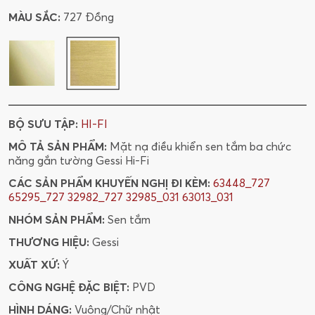
MÀU SẮC:
727 Đồng
BỘ SƯU TẬP:
HI-FI
MÔ TẢ SẢN PHẨM:
Mặt nạ điều khiển sen tắm ba chức
năng gắn tường Gessi Hi-Fi
CÁC SẢN PHẨM KHUYẾN NGHỊ ĐI KÈM:
63448_727
65295_727
32982_727
32985_031
63013_031
NHÓM SẢN PHẨM:
Sen tắm
THƯƠNG HIỆU:
Gessi
XUẤT XỨ:
Ý
CÔNG NGHỆ ĐẶC BIỆT:
PVD
HÌNH DÁNG:
Vuông/Chữ nhật