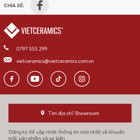
CHIA SẺ:
0797 555 299
vietceramics@vietceramics.com.vn
Tìm địa chỉ Showroom
Đăng ký để cập nhật thông tin mới nhất về khuyến
mãi, sản phẩm và sự kiện