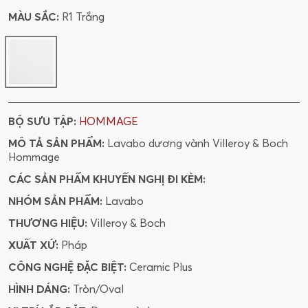
MÀU SẮC:
R1 Trắng
BỘ SƯU TẬP:
HOMMAGE
MÔ TẢ SẢN PHẨM:
Lavabo dương vành Villeroy & Boch
Hommage
CÁC SẢN PHẨM KHUYẾN NGHỊ ĐI KÈM:
NHÓM SẢN PHẨM:
Lavabo
THƯƠNG HIỆU:
Villeroy & Boch
XUẤT XỨ:
Pháp
CÔNG NGHỆ ĐẶC BIỆT:
Ceramic Plus
HÌNH DÁNG:
Tròn/Oval