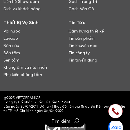
Liên hệ Showroom
Gạch Trang Trí
Dịch vụ khách hàng
Gạch Vân Gỗ
Thiết Bị Vệ Sinh
Tin Tức
Vòi nước
Cảm hứng thiết kế
Lavabo
Tin sản phẩm
Bồn cầu
Tin khuyến mại
Bồn tắm
Tin công ty
Sen tắm
Tin tuyển dụng
Khung âm và nút nhấn
Phụ kiện phòng tắm
@2025 VIETCERAMICS
Công Ty Cổ phần Quốc Tế Gốm Sứ Việt
cấp ngày 30/07/2011. Đăng ký thay đổi lần thứ 15 do Sở Kế hoạch và Đầu
tư TP. Hồ Chí Minh ngày 06/06/2022.
Tìm kiếm