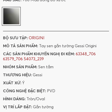
BỘ SƯU TẬP:
ORIGINI
MÔ TẢ SẢN PHẨM:
Tay sen gắn tường Gessi Origini
CÁC SẢN PHẨM KHUYẾN NGHỊ ĐI KÈM:
63348_706
63579_706
54073_239
NHÓM SẢN PHẨM:
Sen tắm
THƯƠNG HIỆU:
Gessi
XUẤT XỨ:
Ý
CÔNG NGHỆ ĐẶC BIỆT:
PVD
HÌNH DÁNG:
Tròn/Oval
VỊ TRÍ LẮP ĐẶT:
Gắn tường