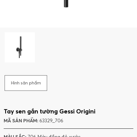
Hình sản phẩm
Tay sen gắn tường Gessi Origini
MÃ SẢN PHẨM:
63329_706
MÀU SẮC:
706 Màu đồng đỏ xước