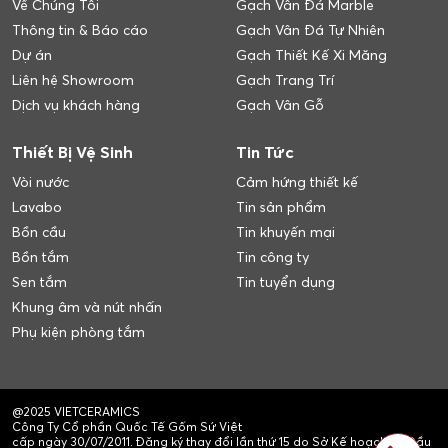
Về Chúng Tôi
Gạch Vân Đá Marble
Thông tin & Báo cáo
Gạch Vân Đá Tự Nhiên
Dự án
Gạch Thiết Kế Xi Măng
Liên hệ Showroom
Gạch Trang Trí
Dịch vụ khách hàng
Gạch Vân Gỗ
Thiết Bị Vệ Sinh
Tin Tức
Vòi nước
Cảm hứng thiết kế
Lavabo
Tin sản phẩm
Bồn cầu
Tin khuyến mại
Bồn tắm
Tin công ty
Sen tắm
Tin tuyển dụng
Khung âm và nút nhấn
Phụ kiện phòng tắm
@2025 VIETCERAMICS
Công Ty Cổ phần Quốc Tế Gốm Sứ Việt
cấp ngày 30/07/2011. Đăng ký thay đổi lần thứ 15 do Sở Kế hoạch và Đầu