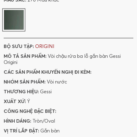
BỘ SƯU TẬP:
ORIGINI
MÔ TẢ SẢN PHẨM:
Vòi chậu rửa ba lỗ gắn bàn Gessi
Origini
CÁC SẢN PHẨM KHUYẾN NGHỊ ĐI KÈM:
NHÓM SẢN PHẨM:
Vòi nước
THƯƠNG HIỆU:
Gessi
XUẤT XỨ:
Ý
CÔNG NGHỆ ĐẶC BIỆT:
HÌNH DÁNG:
Tròn/Oval
VỊ TRÍ LẮP ĐẶT:
Gắn bàn