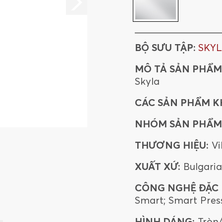
BỘ SƯU TẬP:
SKY
MÔ TẢ SẢN PHẨM
Skyla
CÁC SẢN PHẨM K
NHÓM SẢN PHẨM
THƯƠNG HIỆU:
Vi
XUẤT XỨ:
Bulgaria
CÔNG NGHỆ ĐẶC B
Smart; Smart Pres
HÌNH DÁNG:
Tròn