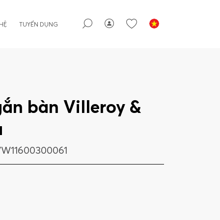
 HỆ
TUYỂN DỤNG
ắn bàn Villeroy &
a
W11600300061
g