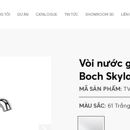
G TÔI
DỰ ÁN
CATALOGUE
TIN TỨC
SHOWROOM 3D
LIÊN
Vòi nước g
Boch Skyl
MÃ SẢN PHẨM:
TV
MÀU SẮC:
61 Trắn