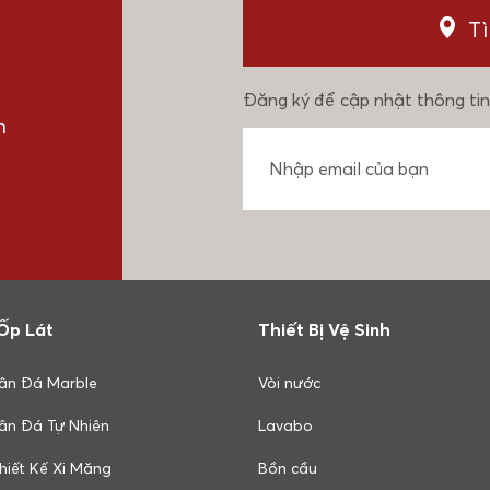
T
Đăng ký để cập nhật thông tin
n
Ốp Lát
Thiết Bị Vệ Sinh
ân Đá Marble
Vòi nước
ân Đá Tự Nhiên
Lavabo
hiết Kế Xi Măng
Bồn cầu