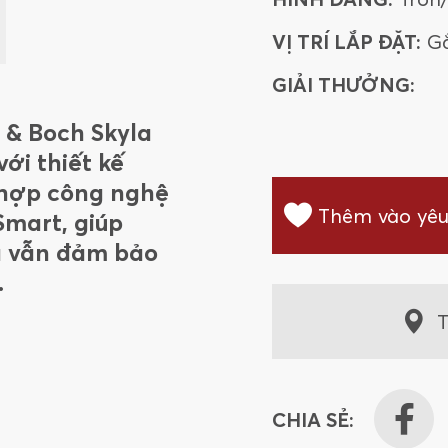
VỊ TRÍ LẮP ĐẶT:
G
GIẢI THƯỞNG:
y & Boch Skyla
ới thiết kế
 hợp công nghệ
Thêm vào yêu
Smart, giúp
à vẫn đảm bảo
.
T
CHIA SẺ: