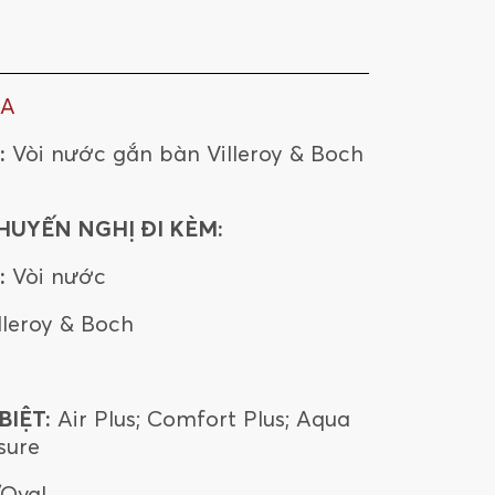
LA
:
Vòi nước gắn bàn Villeroy & Boch
HUYẾN NGHỊ ĐI KÈM:
:
Vòi nước
lleroy & Boch
IỆT:
Air Plus; Comfort Plus; Aqua
sure
/Oval