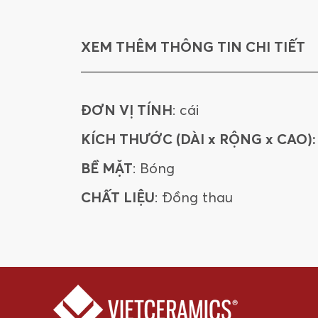
XEM THÊM THÔNG TIN CHI TIẾT
ĐƠN VỊ TÍNH
: cái
KÍCH THƯỚC (DÀI x RỘNG x CAO):
BỀ MẶT
: Bóng
CHẤT LIỆU
: Đồng thau