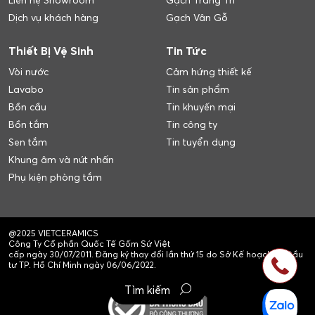
Liên hệ Showroom
Gạch Trang Trí
Dịch vụ khách hàng
Gạch Vân Gỗ
Thiết Bị Vệ Sinh
Tin Tức
Vòi nước
Cảm hứng thiết kế
Lavabo
Tin sản phẩm
Bồn cầu
Tin khuyến mại
Bồn tắm
Tin công ty
Sen tắm
Tin tuyển dụng
Khung âm và nút nhấn
Phụ kiện phòng tắm
@2025 VIETCERAMICS
Công Ty Cổ phần Quốc Tế Gốm Sứ Việt
cấp ngày 30/07/2011. Đăng ký thay đổi lần thứ 15 do Sở Kế hoạch và Đầu
tư TP. Hồ Chí Minh ngày 06/06/2022.
Tìm kiếm