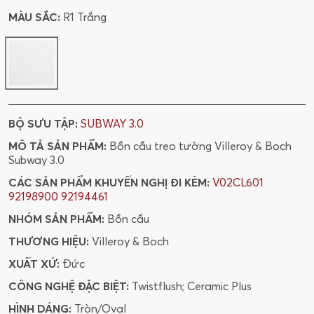
MÀU SẮC:
R1 Trắng
BỘ SƯU TẬP:
SUBWAY 3.0
MÔ TẢ SẢN PHẨM:
Bồn cầu treo tường Villeroy & Boch
Subway 3.0
CÁC SẢN PHẨM KHUYẾN NGHỊ ĐI KÈM:
V02CL601
92198900
92194461
NHÓM SẢN PHẨM:
Bồn cầu
THƯƠNG HIỆU:
Villeroy & Boch
XUẤT XỨ:
Đức
CÔNG NGHỆ ĐẶC BIỆT:
Twistflush; Ceramic Plus
HÌNH DÁNG:
Tròn/Oval