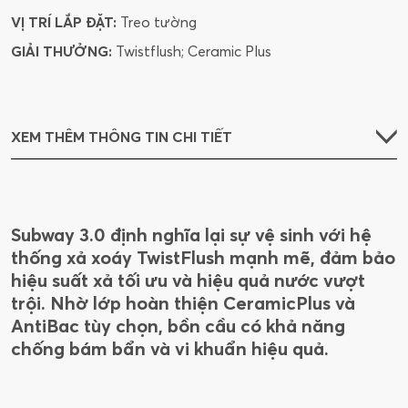
VỊ TRÍ LẮP ĐẶT:
Treo tường
GIẢI THƯỞNG:
Twistflush; Ceramic Plus
XEM THÊM THÔNG TIN CHI TIẾT
Subway 3.0 định nghĩa lại sự vệ sinh với hệ
thống xả xoáy TwistFlush mạnh mẽ, đảm bảo
hiệu suất xả tối ưu và hiệu quả nước vượt
trội. Nhờ lớp hoàn thiện CeramicPlus và
AntiBac tùy chọn, bồn cầu có khả năng
chống bám bẩn và vi khuẩn hiệu quả.