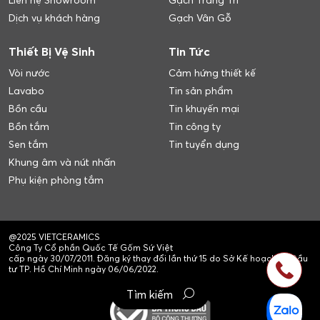
Liên hệ Showroom
Gạch Trang Trí
Dịch vụ khách hàng
Gạch Vân Gỗ
Thiết Bị Vệ Sinh
Tin Tức
Vòi nước
Cảm hứng thiết kế
Lavabo
Tin sản phẩm
Bồn cầu
Tin khuyến mại
Bồn tắm
Tin công ty
Sen tắm
Tin tuyển dụng
Khung âm và nút nhấn
Phụ kiện phòng tắm
@2025 VIETCERAMICS
Công Ty Cổ phần Quốc Tế Gốm Sứ Việt
cấp ngày 30/07/2011. Đăng ký thay đổi lần thứ 15 do Sở Kế hoạch và Đầu
tư TP. Hồ Chí Minh ngày 06/06/2022.
Tìm kiếm