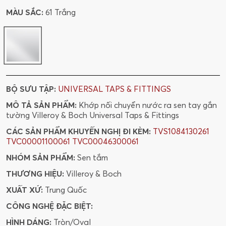
MÀU SẮC:
61 Trắng
BỘ SƯU TẬP:
UNIVERSAL TAPS & FITTINGS
MÔ TẢ SẢN PHẨM:
Khớp nối chuyển nước ra sen tay gắn
tường Villeroy & Boch Universal Taps & Fittings
CÁC SẢN PHẨM KHUYẾN NGHỊ ĐI KÈM:
TVS1084130261
TVC00001100061
TVC00046300061
NHÓM SẢN PHẨM:
Sen tắm
THƯƠNG HIỆU:
Villeroy & Boch
XUẤT XỨ:
Trung Quốc
CÔNG NGHỆ ĐẶC BIỆT:
HÌNH DÁNG:
Tròn/Oval