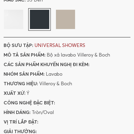
BỘ SƯU TẬP:
UNIVERSAL SHOWERS
MÔ TẢ SẢN PHẨM:
Bộ xả lavabo Villeroy & Boch
CÁC SẢN PHẨM KHUYẾN NGHỊ ĐI KÈM:
NHÓM SẢN PHẨM:
Lavabo
THƯƠNG HIỆU:
Villeroy & Boch
XUẤT XỨ:
Ý
CÔNG NGHỆ ĐẶC BIỆT:
HÌNH DÁNG:
Tròn/Oval
VỊ TRÍ LẮP ĐẶT:
GIẢI THƯỞNG: