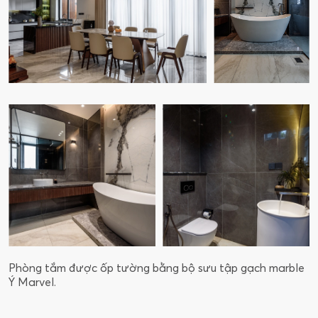
13
Phòng tắm được ốp tường bằng bộ sưu tập gạch marble
Ý Marvel.