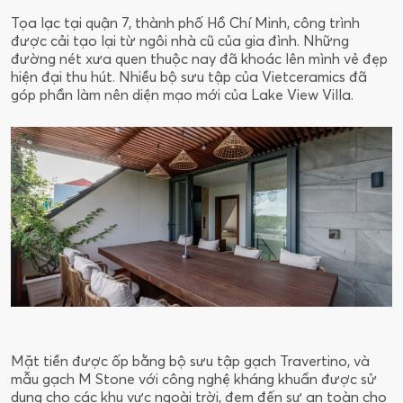
Tọa lạc tại quận 7, thành phố Hồ Chí Minh, công trình
được cải tạo lại từ ngôi nhà cũ của gia đình. Những
đường nét xưa quen thuộc nay đã khoác lên mình vẻ đẹp
hiện đại thu hút. Nhiều bộ sưu tập của Vietceramics đã
góp phần làm nên diện mạo mới của Lake View Villa.
7
Mặt tiền được ốp bằng bộ sưu tập gạch Travertino, và
mẫu gạch M Stone với công nghệ kháng khuẩn được sử
dụng cho các khu vực ngoài trời, đem đến sự an toàn cho