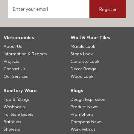
Register
Vietceramics
Wall & Floor Tiles
About Us
Marble Look
Information & Reports
Stone Look
Projects
Concrete Look
Contact Us
Decor Range
Our Services
Wood Look
Sanitary Ware
Blogs
Tap & fittings
Design Inspiration
Washbasin
Product News
Toilets & Bidets
Promotions
Bathtubs
Company News
Showers
Work with us