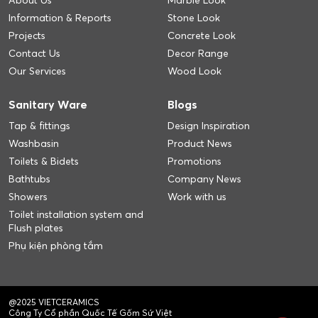
About Us
Marble Look
Information & Reports
Stone Look
Projects
Concrete Look
Contact Us
Decor Range
Our Services
Wood Look
Sanitary Ware
Blogs
Tap & fittings
Design Inspiration
Washbasin
Product News
Toilets & Bidets
Promotions
Bathtubs
Company News
Showers
Work with us
Toilet installation system and
Flush plates
Phụ kiện phòng tắm
@2025 VIETCERAMICS
Công Ty Cổ phần Quốc Tế Gốm Sứ Việt