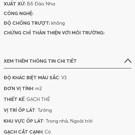
XUẤT XỨ:
Bồ Đào Nha
CÔNG NGHỆ:
ĐỘ CHỐNG TRƯỢT:
không
CHỨNG CHỈ THÂN THIỆN VỚI MÔI TRƯỜNG:
XEM THÊM THÔNG TIN CHI TIẾT
ĐỘ KHÁC BIỆT MÀU SẮC
: V3
ĐƠN VỊ TÍNH
: m2
THIẾT KẾ
: GẠCH THẺ
VỊ TRÍ ỐP LÁT
: Tường
KHU VỰC ỐP LÁT
: Trong nhà, Ngoài trời
GẠCH CẮT CẠNH
: Có