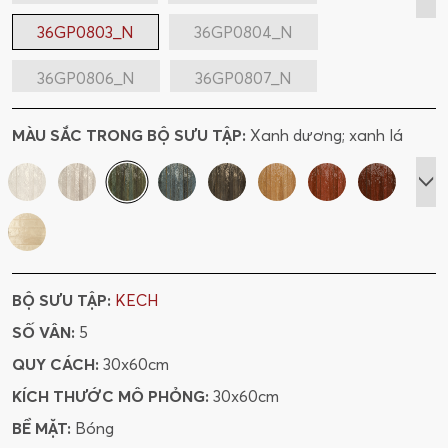
36GP0803_N
36GP0804_N
36GP0806_N
36GP0807_N
36GP0808_N
36GP0811_N
MÀU SẮC TRONG BỘ SƯU TẬP:
Xanh dương; xanh lá
36GP0812_N
36GP0814_N
36GP0877
36GP0879
36GP0880
36GP0876
36GP0883
36GP0885
BỘ SƯU TẬP:
KECH
36GP0886
36GP0882
SỐ VÂN:
5
QUY CÁCH:
30x60cm
KÍCH THƯỚC MÔ PHỎNG:
30x60cm
BỀ MẶT:
Bóng