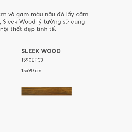
 cm và gam màu nâu đỏ lấy cảm
 Sleek Wood lý tưởng sử dụng
ội thất đẹp tinh tế.
SLEEK WOOD
1590EFC3
15x90 cm