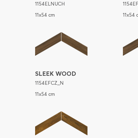
1154ELNUCH
1154E
11x54 cm
11x54 
SLEEK WOOD
1154EFCZ_N
11x54 cm