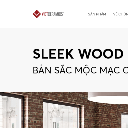
SẢN PHẨM
VỀ CHÚN
SLEEK WOOD
BẢN SẮC MỘC MẠC C