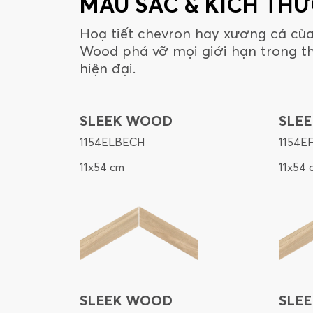
MÀU SẮC & KÍCH TH
Hoạ tiết chevron hay xương cá của
Wood phá vỡ mọi giới hạn trong th
hiện đại.
SLEEK WOOD
SLE
1154ELBECH
1154E
11x54 cm
11x54 
SLEEK WOOD
SLE