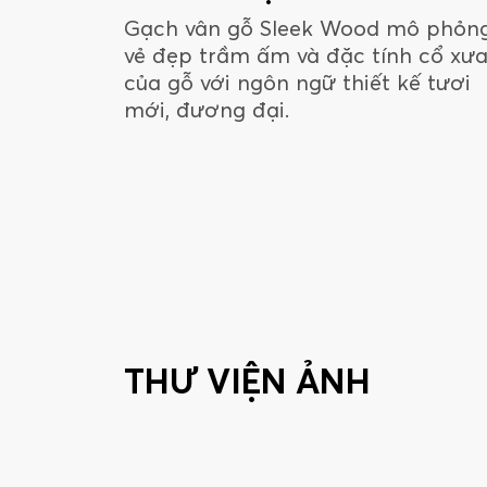
Gạch vân gỗ Sleek Wood mô phỏn
vẻ đẹp trầm ấm và đặc tính cổ xư
của gỗ với ngôn ngữ thiết kế tươi
mới, đương đại.
THƯ VIỆN ẢNH