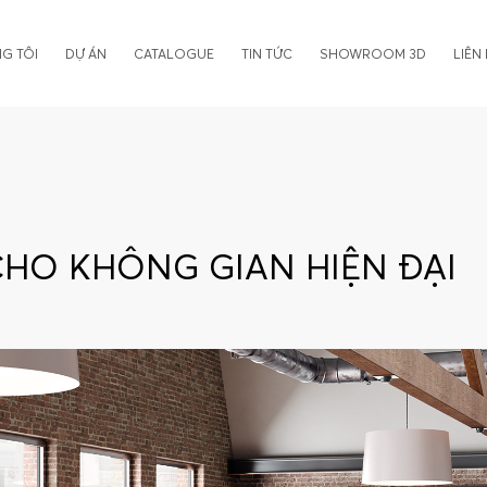
G TÔI
DỰ ÁN
CATALOGUE
TIN TỨC
SHOWROOM 3D
LIÊN
HO KHÔNG GIAN HIỆN ĐẠI