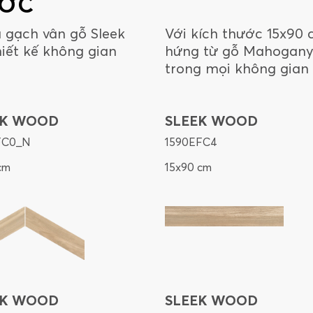
ƯỚC
 gạch vân gỗ Sleek
Với kích thước 15x90
iết kế không gian
hứng từ gỗ Mahogany,
trong mọi không gian n
EK WOOD
SLEEK WOOD
FC0_N
1590EFC4
cm
15x90 cm
EK WOOD
SLEEK WOOD