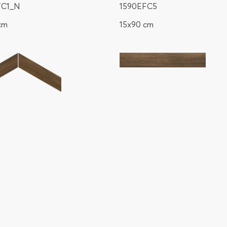
FC1_N
1590EFC5
cm
15x90 cm