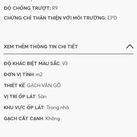
ĐỘ CHỐNG TRƯỢT:
R9
CHỨNG CHỈ THÂN THIỆN VỚI MÔI TRƯỜNG:
EPD
XEM THÊM THÔNG TIN CHI TIẾT
ĐỘ KHÁC BIỆT MÀU SẮC
: V3
ĐƠN VỊ TÍNH
: m2
THIẾT KẾ
: GẠCH VÂN GỖ
VỊ TRÍ ỐP LÁT
: Sàn
KHU VỰC ỐP LÁT
: Trong nhà
GẠCH CẮT CẠNH
: Không