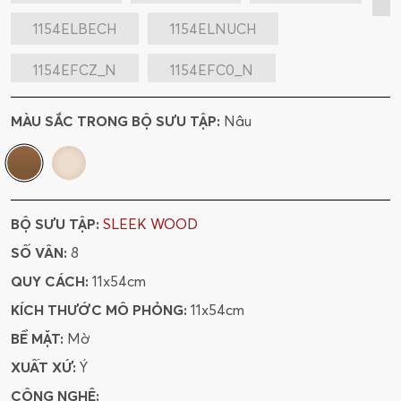
1154ELBECH
1154ELNUCH
1154EFCZ_N
1154EFC0_N
1154EFC1_N
MÀU SẮC TRONG BỘ SƯU TẬP:
Nâu
BỘ SƯU TẬP:
SLEEK WOOD
SỐ VÂN:
8
QUY CÁCH:
11x54cm
KÍCH THƯỚC MÔ PHỎNG:
11x54cm
BỀ MẶT:
Mờ
XUẤT XỨ:
Ý
CÔNG NGHỆ: