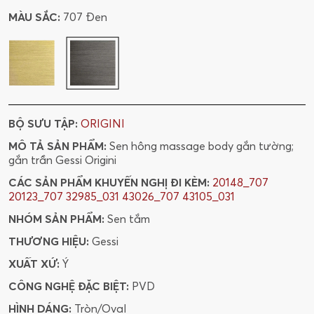
MÀU SẮC:
707 Đen
BỘ SƯU TẬP:
ORIGINI
MÔ TẢ SẢN PHẨM:
Sen hông massage body gắn tường;
gắn trần Gessi Origini
CÁC SẢN PHẨM KHUYẾN NGHỊ ĐI KÈM:
20148_707
20123_707
32985_031
43026_707
43105_031
NHÓM SẢN PHẨM:
Sen tắm
THƯƠNG HIỆU:
Gessi
XUẤT XỨ:
Ý
CÔNG NGHỆ ĐẶC BIỆT:
PVD
HÌNH DÁNG:
Tròn/Oval