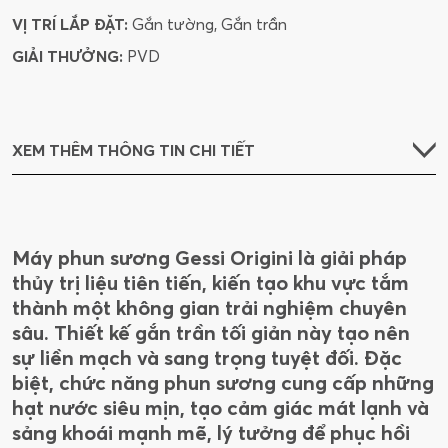
VỊ TRÍ LẮP ĐẶT:
Gắn tường, Gắn trần
GIẢI THƯỞNG:
PVD
XEM THÊM THÔNG TIN CHI TIẾT
Máy phun sương Gessi Origini là giải pháp
thủy trị liệu tiên tiến, kiến tạo khu vực tắm
thành một không gian trải nghiệm chuyên
sâu. Thiết kế gắn trần tối giản này tạo nên
sự liền mạch và sang trọng tuyệt đối. Đặc
biệt, chức năng phun sương cung cấp những
hạt nước siêu mịn, tạo cảm giác mát lạnh và
sảng khoái mạnh mẽ, lý tưởng để phục hồi