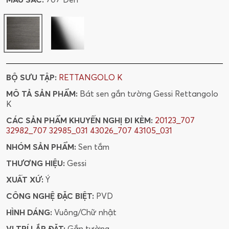
BỘ SƯU TẬP:
RETTANGOLO K
MÔ TẢ SẢN PHẨM:
Bát sen gắn tường Gessi Rettangolo
K
CÁC SẢN PHẨM KHUYẾN NGHỊ ĐI KÈM:
20123_707
32982_707
32985_031
43026_707
43105_031
NHÓM SẢN PHẨM:
Sen tắm
THƯƠNG HIỆU:
Gessi
XUẤT XỨ:
Ý
CÔNG NGHỆ ĐẶC BIỆT:
PVD
HÌNH DÁNG:
Vuông/Chữ nhật
VỊ TRÍ LẮP ĐẶT:
Gắn tường