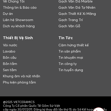
Về Chúng Tôi
Gạch Vân Đá Marble
Thông tin & Báo cáo
Gạch Vân Đá Tự Nhiên
Dự án
Gạch Thiết Kế Xi Măng
Liên hệ Showroom
Gạch Trang Trí
Dịch vụ khách hàng
Gạch Vân Gỗ
Thiết Bị Vệ Sinh
Tin Tức
Vòi nước
Cảm hứng thiết kế
Lavabo
Tin sản phẩm
Bồn cầu
Tin khuyến mại
Bồn tắm
Tin công ty
Sen tắm
Tin tuyển dụng
Khung âm và nút nhấn
Phụ kiện phòng tắm
@2025 VIETCERAMICS
Công Ty Cổ phần Quốc Tế Gốm Sứ Việt
cấp ngày 30/07/2011. Đăng ký thay đổi lần thứ 15 do Sở Kế hoạch và Đầu