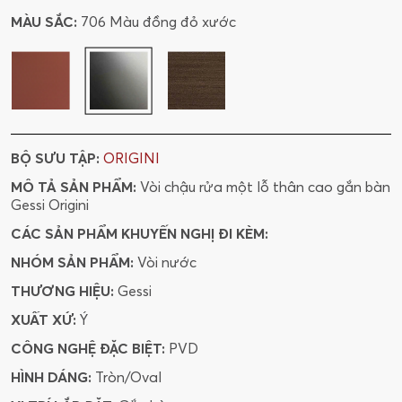
MÀU SẮC:
706 Màu đồng đỏ xước
BỘ SƯU TẬP:
ORIGINI
MÔ TẢ SẢN PHẨM:
Vòi chậu rửa một lỗ thân cao gắn bàn
Gessi Origini
CÁC SẢN PHẨM KHUYẾN NGHỊ ĐI KÈM:
NHÓM SẢN PHẨM:
Vòi nước
THƯƠNG HIỆU:
Gessi
XUẤT XỨ:
Ý
CÔNG NGHỆ ĐẶC BIỆT:
PVD
HÌNH DÁNG:
Tròn/Oval