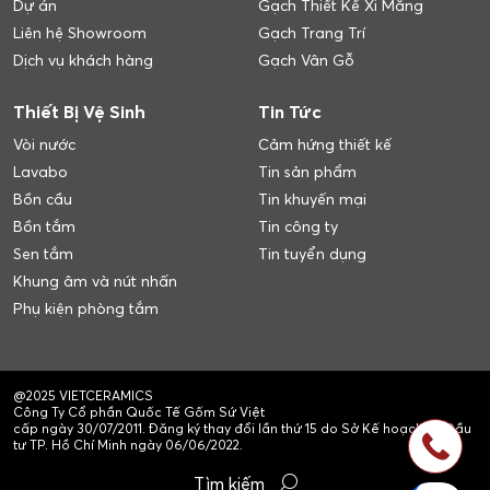
Dự án
Gạch Thiết Kế Xi Măng
Liên hệ Showroom
Gạch Trang Trí
Dịch vụ khách hàng
Gạch Vân Gỗ
Thiết Bị Vệ Sinh
Tin Tức
Vòi nước
Cảm hứng thiết kế
Lavabo
Tin sản phẩm
Bồn cầu
Tin khuyến mại
Bồn tắm
Tin công ty
Sen tắm
Tin tuyển dụng
Khung âm và nút nhấn
Phụ kiện phòng tắm
@2025 VIETCERAMICS
Công Ty Cổ phần Quốc Tế Gốm Sứ Việt
cấp ngày 30/07/2011. Đăng ký thay đổi lần thứ 15 do Sở Kế hoạch và Đầu
tư TP. Hồ Chí Minh ngày 06/06/2022.
Tìm kiếm