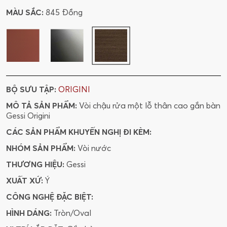
MÀU SẮC:
845 Đồng
BỘ SƯU TẬP:
ORIGINI
MÔ TẢ SẢN PHẨM:
Vòi chậu rửa một lỗ thân cao gắn bàn
Gessi Origini
CÁC SẢN PHẨM KHUYẾN NGHỊ ĐI KÈM:
NHÓM SẢN PHẨM:
Vòi nước
THƯƠNG HIỆU:
Gessi
XUẤT XỨ:
Ý
CÔNG NGHỆ ĐẶC BIỆT:
HÌNH DÁNG:
Tròn/Oval