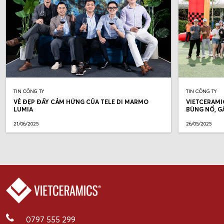
TIN CÔNG TY
TIN CÔNG TY
VẺ ĐẸP ĐẦY CẢM HỨNG CỦA TELE DI MARMO
VIETCERAMI
LUMIA
BÙNG NỔ, G
21/06/2025
26/05/2025
0797 555 299