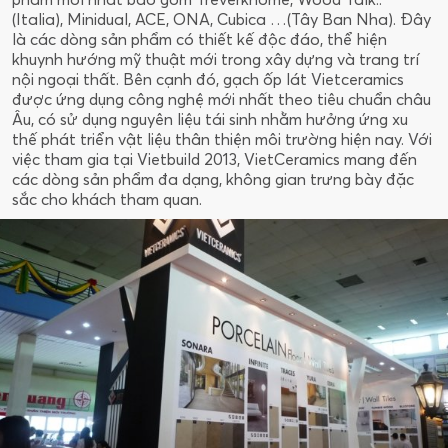
(Italia), Minidual, ACE, ONA, Cubica …(Tây Ban Nha). Đây
là các dòng sản phẩm có thiết kế độc đáo, thể hiện
khuynh hướng mỹ thuật mới trong xây dựng và trang trí
nội ngoại thất. Bên cạnh đó, gạch ốp lát Vietceramics
được ứng dụng công nghệ mới nhất theo tiêu chuẩn châu
Âu, có sử dụng nguyên liệu tái sinh nhằm hưởng ứng xu
thế phát triển vật liệu thân thiện môi trường hiện nay. Với
việc tham gia tại Vietbuild 2013, VietCeramics mang đến
các dòng sản phẩm đa dạng, không gian trưng bày đặc
sắc cho khách tham quan.