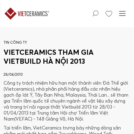
TIN CÔNG TY
VIETCERAMICS THAM GIA
VIETBUILD HÀ NỘI 2013
28/04/2013
Công ty trách nhiệm hữu hạn một thành viên Đá Thế giới
(Vietceramics), nhà phân phối hàng đầu các nhãn hiệu
gạch ốp lát Ý, Tây Ban Nha, Malaysia, Thái Lan... sẽ tham
gia Triển lãm quốc tế chuyên ngành về vật liệu xây dựng
và trang trí nội ngoại thất Vietbuild 2013 từ 28/03 -
01/04/2013 tại Trung tâm Hội chợ Triển lãm Việt
Nam(VEFAC) - 148 Giảng Võ, Hà Nội.
Tại triển lãm, VietCeramics trưng bày những dòng sản
phẩm mới nhất bao gồm Treverkhome, Wood Talk..