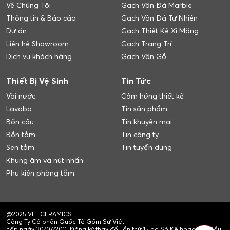
Về Chúng Tôi
Gạch Vân Đá Marble
Thông tin & Báo cáo
Gạch Vân Đá Tự Nhiên
Dự án
Gạch Thiết Kế Xi Măng
Liên hệ Showroom
Gạch Trang Trí
Dịch vụ khách hàng
Gạch Vân Gỗ
Thiết Bị Vệ Sinh
Tin Tức
Vòi nước
Cảm hứng thiết kế
Lavabo
Tin sản phẩm
Bồn cầu
Tin khuyến mại
Bồn tắm
Tin công ty
Sen tắm
Tin tuyển dụng
Khung âm và nút nhấn
Phụ kiện phòng tắm
@2025 VIETCERAMICS
Công Ty Cổ phần Quốc Tế Gốm Sứ Việt
cấp ngày 30/07/2011. Đăng ký thay đổi lần thứ 15 do Sở Kế hoạch và Đầu