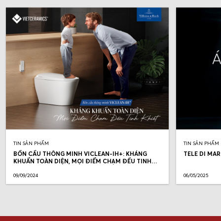
TIN SẢN PHẨM
TIN SẢN PHẨM
BỒN CẦU THÔNG MINH VICLEAN-IH+: KHÁNG
TELE DI MAR
KHUẨN TOÀN DIỆN, MỌI ĐIỂM CHẠM ĐỀU TINH
KHIẾT
09/09/2024
06/05/2025