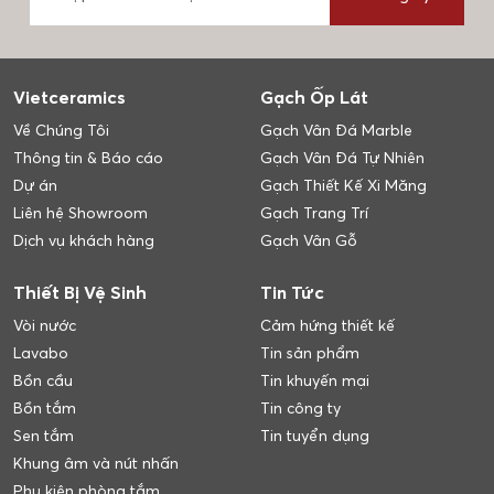
Vietceramics
Gạch Ốp Lát
Về Chúng Tôi
Gạch Vân Đá Marble
Thông tin & Báo cáo
Gạch Vân Đá Tự Nhiên
Dự án
Gạch Thiết Kế Xi Măng
Liên hệ Showroom
Gạch Trang Trí
Dịch vụ khách hàng
Gạch Vân Gỗ
Thiết Bị Vệ Sinh
Tin Tức
Vòi nước
Cảm hứng thiết kế
Lavabo
Tin sản phẩm
Bồn cầu
Tin khuyến mại
Bồn tắm
Tin công ty
Sen tắm
Tin tuyển dụng
Khung âm và nút nhấn
Phụ kiện phòng tắm