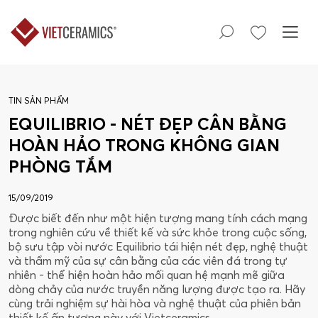
TIN SẢN PHẨM
EQUILIBRIO - NÉT ĐẸP CÂN BẰNG
HOÀN HẢO TRONG KHÔNG GIAN
PHÒNG TẮM
15/09/2019
Được biết đến như một hiện tượng mang tính cách mạng
trong nghiên cứu về thiết kế và sức khỏe trong cuộc sống,
bộ sưu tập vòi nước Equilibrio tái hiện nét đẹp, nghệ thuật
và thẩm mỹ của sự cân bằng của các viên đá trong tự
nhiên - thể hiện hoàn hảo mối quan hệ mạnh mẽ giữa
dòng chảy của nước truyền năng lượng được tạo ra. Hãy
cùng trải nghiệm sự hài hòa và nghệ thuật của phiên bản
thiết kế ấn tượng này với Vietceramics.