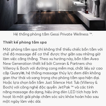
Hệ thống phòng tắm Gessi Private Wellness ™.
Thiết kế phòng tắm spa
Một phòng tắm spa thì không thể thiếu chiếc bồn tắm với
chế độ massage để cơ thể được thư giãn sau những giờ
làm việc căng thẳng. Theo xu hướng này, bồn tắm Aveo
New Generation thiết kế bởi Conran & Partners cho
Villeroy & Boch với đường cong mềm mại, chất liệu sứ cao
cấp Quaryl®, hệ thống massage thủy lực đem đến không
gian thư thái và sang trọng cho phòng tắm spa hiện đại.
Hoặc lựa chọn bồn tắm Just Silence Hot Tub (Villeroy &
Boch) với công nghệ độc quyền JetPak ™ và các tính
năng massage đa dạng, hiệu ứng đèn LED tích hợp linh
hoạt là một giải pháp chăm sóc sức khỏe hoàn hảo sau
một ngày làm việc dài.