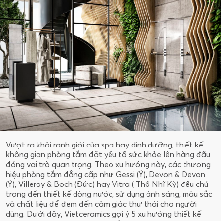
Vượt ra khỏi ranh giới của spa hay dinh dưỡng, thiết kế
không gian phòng tắm đặt yếu tố sức khỏe lên hàng đầu
đóng vai trò quan trọng. Theo xu hướng này, các thương
hiệu phòng tắm đẳng cấp như Gessi (Ý), Devon & Devon
(Ý), Villeroy & Boch (Đức) hay Vitra ( Thổ Nhĩ Kỳ) đều chú
trọng đến thiết kế dòng nước, sử dụng ánh sáng, màu sắc
và chất liệu để đem đến cảm giác thư thái cho người
dùng. Dưới đây, Vietceramics gợi ý 5 xu hướng thiết kế