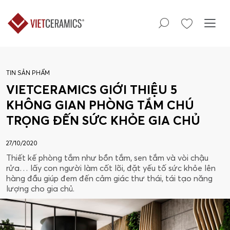
TIN SẢN PHẨM
VIETCERAMICS GIỚI THIỆU 5
KHÔNG GIAN PHÒNG TẮM CHÚ
TRỌNG ĐẾN SỨC KHỎE GIA CHỦ
27/10/2020
Thiết kế phòng tắm như bồn tắm, sen tắm và vòi chậu
rửa… lấy con người làm cốt lõi, đặt yếu tố sức khỏe lên
hàng đầu giúp đem đến cảm giác thư thái, tái tạo năng
lượng cho gia chủ.