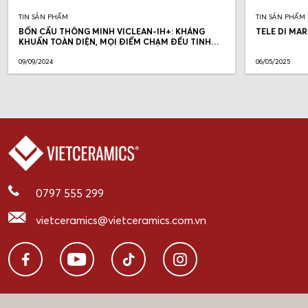
TIN SẢN PHẨM
TIN SẢN PHẨM
BỒN CẦU THÔNG MINH VICLEAN-IH+: KHÁNG
TELE DI MAR
KHUẨN TOÀN DIỆN, MỌI ĐIỂM CHẠM ĐỀU TINH
KHIẾT
09/09/2024
06/05/2025
0797 555 299
vietceramics@vietceramics.com.vn