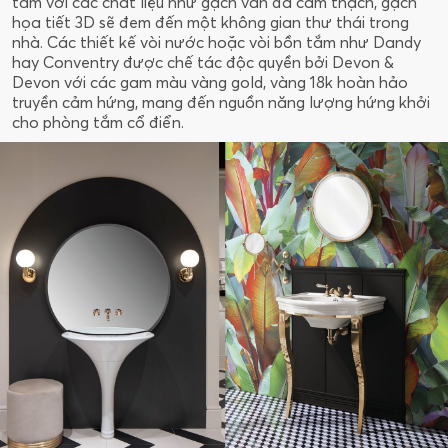
tắm với các chất liệu như gạch vân đá cẩm thạch, gạch
họa tiết 3D sẽ đem đến một không gian thư thái trong
nhà. Các thiết kế vòi nước hoặc vòi bồn tắm như Dandy
hay Conventry được chế tác độc quyền bởi Devon &
Devon với các gam màu vàng gold, vàng 18k hoàn hảo
truyền cảm hứng, mang đến nguồn năng lượng hứng khởi
cho phòng tắm cổ điển.