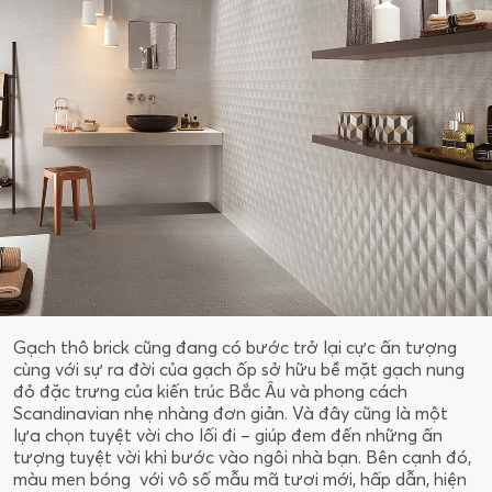
Gạch thô brick cũng đang có bước trở lại cực ấn tượng
cùng với sự ra đời của gạch ốp sở hữu bề mặt gạch nung
đỏ đặc trưng của kiến trúc Bắc Âu và phong cách
Scandinavian nhẹ nhàng đơn giản. Và đây cũng là một
lựa chọn tuyệt vời cho lối đi – giúp đem đến những ấn
tượng tuyệt vời khi bước vào ngôi nhà bạn. Bên cạnh đó,
màu men bóng với vô số mẫu mã tươi mới, hấp dẫn, hiện