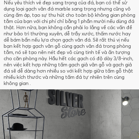
Nếu yêu thích vẻ đẹp sang trọng của đá, bạn có thể sử
dụng loại gạch vân đá marble sang trọng nhưng cũng vô
cùng ấm áp, tạo sự thu hút cho toàn bộ không gian phòng
tắm của bạn với chi phí chỉ bằng 1 phần mười nếu dùng đá
thật. Hơn nữa, bạn không cần phải lo lắng về các vấn đề
như bảo trì thường xuyên, dễ trầy xước, thấm nước hay
dễ bám bẩn nếu lựa chọn gạch vân đá. Sẽ rất thú vị nếu
bạn kết hợp gạch vân gỗ cùng gạch vân đá trong phòng
tắm, nó sẽ tạo nên nét đẹp vô cùng tinh tế và ấn tượng
cho căn phòng này. Hầu hết các gạch có độ dày 3/8-inch,
nên việc kết hợp những tấm gạch giả vân gỗ và gạch giả
đá sẽ dễ dàng hơn nhiều so với kết hợp giữa tấm gỗ thật
nhiều kích thước và những tấm đá tự nhiên trên cùng
không gian .