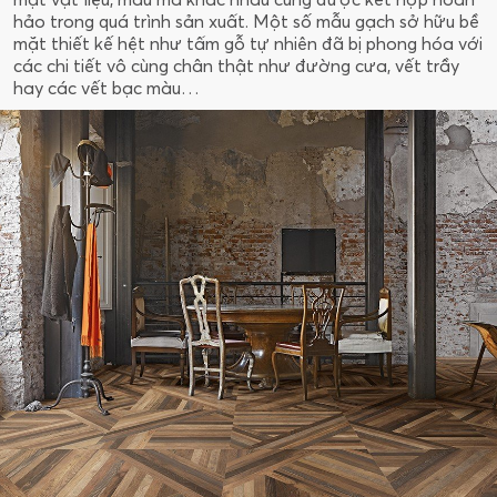
hảo trong quá trình sản xuất. Một số mẫu gạch sở hữu bề
mặt thiết kế hệt như tấm gỗ tự nhiên đã bị phong hóa với
các chi tiết vô cùng chân thật như đường cưa, vết trầy
hay các vết bạc màu…