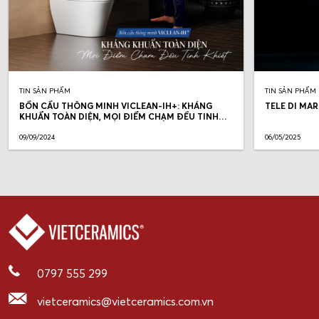
TIN SẢN PHẨM
TIN SẢN PHẨM
BỒN CẦU THÔNG MINH VICLEAN-IH+: KHÁNG
TELE DI MAR
KHUẨN TOÀN DIỆN, MỌI ĐIỂM CHẠM ĐỀU TINH
KHIẾT
09/09/2024
06/05/2025
0797 555 299
vietceramics@vietceramics.com.vn