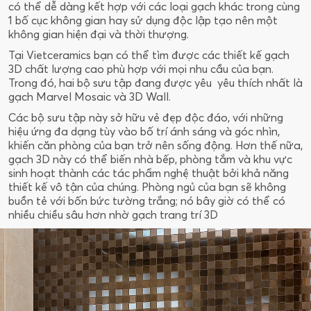
có thể dễ dàng kết hợp với các loại gạch khác trong cùng
1 bố cục không gian hay sử dụng độc lập tạo nên một
không gian hiện đại và thời thượng.
Tại Vietceramics bạn có thể tìm được các thiết kế gạch
3D chất lượng cao phù hợp với mọi nhu cầu của bạn.
Trong đó, hai bộ sưu tập đang được yêu yêu thích nhất là
gạch Marvel Mosaic và 3D Wall.
Các bộ sưu tập này sở hữu vẻ đẹp độc đáo, với những
hiệu ứng đa dạng tùy vào bố trí ánh sáng và góc nhìn,
khiến căn phòng của bạn trở nên sống động. Hơn thế nữa,
gạch 3D này có thể biến nhà bếp, phòng tắm và khu vực
sinh hoạt thành các tác phẩm nghệ thuật bởi khả năng
thiết kế vô tận của chúng. Phòng ngủ của bạn sẽ không
buồn tẻ với bốn bức tường trắng; nó bây giờ có thể có
nhiều chiều sâu hơn nhờ gạch trang trí 3D