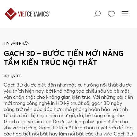
TIN SẢN PHẨM
GẠCH 3D – BƯỚC TIẾN MỚI NÂNG
TẦM KIẾN TRÚC NỘI THẤT
07/12/2018
Gạch 3D được biết đến như một xu hướng nội thất được
yêu thích hiện nay, bởi khả năng tạo chiều sâu và bề mặt
vân chân thật cho không gian kiến trúc. Với những cải tiến
mới trong công nghệ in HD kỹ thuật số, gạch 3D ngày
càng trở nên độc đáo hơn, mô phỏng hoàn hảo và tinh
tế các chất liệu tự nhiên như gỗ, đá, bê tông cũng như
thạch cao và kim loại.Được sử dụng như gạch điểm cho
khu vực tường, Gạch 3D là một lựa chọn tuyệt vời để tạo
các họa tiết nổi bật hay làm nổi bật các khu vực. Gạch 3D