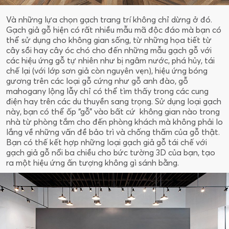
Và những lựa chọn gạch trang trí không chỉ dừng ở đó.
Gạch giả gỗ hiện có rất nhiều mẫu mã độc đáo mà bạn có
thể sử dụng cho không gian sống, từ những họa tiết từ
cây sồi hay cây óc chó cho đến những mẫu gạch gỗ với
các hiệu ứng gỗ tự nhiên như bị ngâm nước, phá hủy, tái
chế lại (với lớp sơn giả còn nguyên vẹn), hiệu ứng bóng
gương trên các loại gỗ cứng như gỗ anh đào, gỗ
mahogany lộng lẫy chỉ có thể tìm thấy trong các cung
điện hay trên các du thuyền sang trọng. Sử dụng loại gạch
này, bạn có thể ốp “gỗ” vào bất cứ không gian nào trong
nhà từ phòng tắm cho đến phòng khách mà không phải lo
lắng về những vấn đề bảo trì và chống thấm của gỗ thật.
Bạn có thế kết hợp những loại gạch giả gỗ tái chế với
gạch giả gỗ nổi ba chiều cho bức tường 3D của bạn, tạo
ra một hiệu ứng ấn tượng không gì sánh bằng.