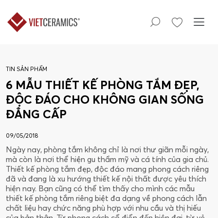
TIN SẢN PHẨM
6 MẪU THIẾT KẾ PHÒNG TẮM ĐẸP,
ĐỘC ĐÁO CHO KHÔNG GIAN SỐNG
ĐẲNG CẤP
09/05/2018
Ngày nay, phòng tắm không chỉ là nơi thư giãn mỗi ngày,
mà còn là nơi thể hiện gu thẩm mỹ và cá tính của gia chủ.
Thiết kế phòng tắm đẹp, độc đáo mang phong cách riêng
đã và đang là xu hướng thiết kế nội thất được yêu thích
hiện nay. Bạn cũng có thể tìm thấy cho mình các mẫu
thiết kế phòng tắm riêng biệt đa dạng về phong cách lẫn
chất liệu hay chức năng phù hợp với nhu cầu và thị hiếu
của bản thân. Từ phong cách cổ điển đến hiện đại, từ vẻ