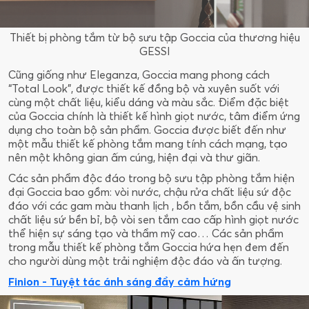
Thiết bị phòng tắm từ bộ sưu tập Goccia của thương hiệu
GESSI
Cũng giống như Eleganza, Goccia mang phong cách
“Total Look”, được thiết kế đồng bộ và xuyên suốt với
cùng một chất liệu, kiểu dáng và màu sắc. Điểm đặc biệt
của Goccia chính là thiết kế hình giọt nước, tâm điểm ứng
dụng cho toàn bộ sản phẩm. Goccia được biết đến như
một mẫu thiết kế phòng tắm mang tính cách mạng, tạo
nên một không gian ấm cúng, hiện đại và thư giãn.
Các sản phẩm độc đáo trong bộ sưu tập phòng tắm hiện
đại Goccia bao gồm: vòi nước, chậu rửa chất liệu sứ độc
đáo với các gam màu thanh lịch , bồn tắm, bồn cầu vệ sinh
chất liệu sứ bền bỉ, bộ vòi sen tắm cao cấp hình giọt nước
thể hiện sự sáng tạo và thẩm mỹ cao… Các sản phẩm
trong mẫu thiết kế phòng tắm Goccia hứa hẹn đem đến
cho người dùng một trải nghiệm độc đáo và ấn tượng.
Finion - Tuyệt tác ánh sáng đầy cảm hứng