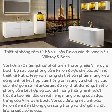
Thiết bị phòng tắm từ bộ sưu tập Finion của thương hiệu
Villeroy & Boch
Với hơn 270 năm lịch sử phát triển Thương hiệu Villeroy &
Boch, bộ sưu tập phòng tắm Finion được chế tác bởi nhà
thiết kế Patric Frey với những chi tiết sản phẩm mang kiểu
dáng tinh tế kết hợp cảm hứng ánh sáng và chất liệu cao
cấp như gốm sứ TitanCeram, đồ nội thất đa năng, thiết bị
phòng tắm kết hợp và các tính năng thông minh vượt
trội, đã tạo nên dấu ấn rất riêng mang phong cách đặc
trưng của Villeroy & Boch. Với các đường nét tinh xảo
Finion đem đến không gian sang trọng và thư giãn, chất
lượng cuộc sống cao.