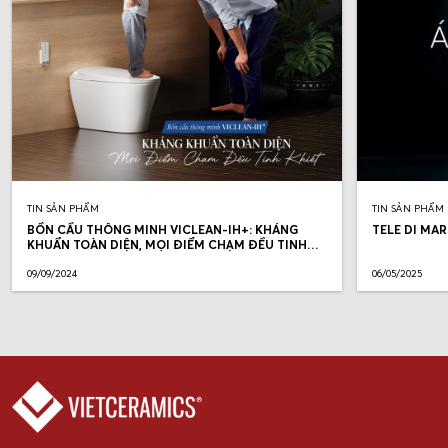
TIN SẢN PHẨM
TIN SẢN PHẨM
BỒN CẦU THÔNG MINH VICLEAN-IH+: KHÁNG
TELE DI MAR
KHUẨN TOÀN DIỆN, MỌI ĐIỂM CHẠM ĐỀU TINH
KHIẾT
09/09/2024
06/05/2025