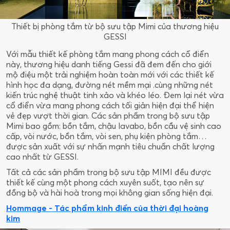
Thiết bị phòng tắm từ bộ sưu tập Mimi của thương hiệu
GESSI
Với mẫu thiết kế phòng tắm mang phong cách cổ điển
này, thương hiệu danh tiếng Gessi đã đem đến cho giới
mộ điệu một trải nghiệm hoàn toàn mới với các thiết kế
hình học đa dạng, đường nét mềm mại .cùng những nét
kiến trúc nghệ thuật tinh xảo và khéo léo. Đem lại nét vừa
cổ điển vừa mang phong cách tối giản hiện đại thể hiện
vẻ đẹp vượt thời gian. Các sản phẩm trong bộ sưu tập
Mimi bao gồm: bồn tắm, chậu lavabo, bồn cầu vệ sinh cao
cấp, vòi nước, bồn tắm, vòi sen, phụ kiện phòng tắm…
được sản xuất với sự nhấn mạnh tiêu chuẩn chất lượng
cao nhất từ GESSI.
Tất cả các sản phẩm trong bộ sưu tập MIMI đều được
thiết kế cùng một phong cách xuyên suốt, tạo nên sự
đồng bộ và hài hoà trong mọi không gian sống hiện đại.
Hommage - Tác phẩm kinh điển của thời đại hoàng
kim