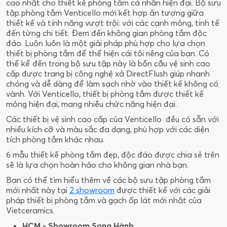
cao nhất cho thiết kế phòng tắm cá nhân hiện đại. Bộ sưu
tập phòng tắm Venticello mới kết hợp ấn tượng giữa
thiết kế và tính năng vượt trội: với các cạnh mỏng, tinh tế
đến từng chi tiết. Đem đến không gian phòng tắm độc
đáo. Luôn luôn là một giải pháp phù hợp cho lựa chọn
thiết bị phòng tắm để thể hiện cái tôi riêng của bạn. Có
thể kể đến trong bộ sưu tập này là bồn cầu vệ sinh cao
cấp được trang bị công nghệ xả DirectFlush giúp nhanh
chóng và dễ dàng để làm sạch nhờ vào thiết kế không có
vành. Với Venticello, thiết bị phòng tắm được thiết kế
mỏng hiện đại, mang nhiều chức năng hiện đại.
Các thiết bị vệ sinh cao cấp của Venticello đều có sẵn với
nhiều kích cỡ và màu sắc đa dạng, phù hợp với các diện
tích phòng tắm khác nhau.
6 mẫu thiết kế phòng tắm đẹp, độc đáo được chia sẻ trên
sẽ là lựa chọn hoàn hảo cho không gian nhà bạn.
Bạn có thể tìm hiểu thêm về các bộ sưu tập phòng tắm
mới nhất này tại
2 showroom
được thiết kế với các giải
pháp thiết bị phòng tắm và gạch ốp lát mới nhât của
Vietceramics.
HCM - Showroom Song Hành