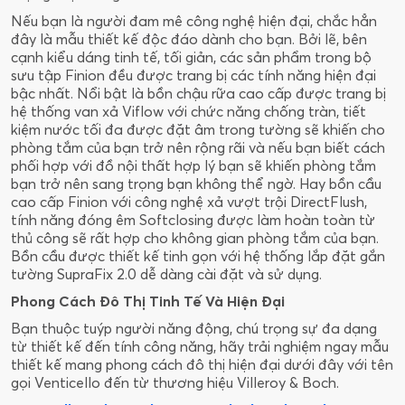
Nếu bạn là người đam mê công nghệ hiện đại, chắc hẳn
đây là mẫu thiết kế độc đáo dành cho bạn. Bởi lẽ, bên
cạnh kiểu dáng tinh tế, tối giản, các sản phẩm trong bộ
sưu tập Finion đều được trang bị các tính năng hiện đại
bậc nhất. Nổi bật là bồn chậu rữa cao cấp được trang bị
hệ thống van xả Viflow với chức năng chống tràn, tiết
kiệm nước tối đa được đặt âm trong tường sẽ khiến cho
phòng tắm của bạn trở nên rộng rãi và nếu bạn biết cách
phối hợp với đồ nội thất hợp lý bạn sẽ khiến phòng tắm
bạn trở nên sang trọng bạn không thể ngờ. Hay bồn cầu
cao cấp Finion với công nghệ xả vượt trội DirectFlush,
tính năng đóng êm Softclosing được làm hoàn toàn từ
thủ công sẽ rất hợp cho không gian phòng tắm của bạn.
Bồn cầu được thiết kế tinh gọn với hệ thống lắp đặt gắn
tường SupraFix 2.0 dễ dàng cài đặt và sử dụng.
Phong Cách Đô Thị Tinh Tế Và Hiện Đại
Bạn thuộc tuýp người năng động, chú trọng sự đa dạng
từ thiết kế đến tính công năng, hãy trải nghiệm ngay mẫu
thiết kế mang phong cách đô thị hiện đại dưới đây với tên
gọi Venticello đến từ thương hiệu Villeroy & Boch.