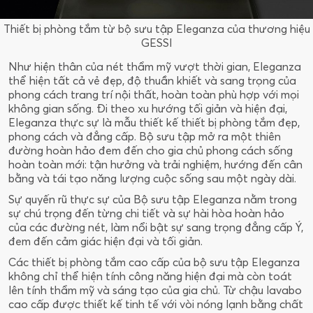
Thiết bị phòng tắm từ bộ sưu tập Eleganza của thương hiệu
GESSI
Như hiện thân của nét thẩm mỹ vượt thời gian, Eleganza
thể hiện tất cả vẻ đẹp, độ thuần khiết và sang trọng của
phong cách trang trí nội thất, hoàn toàn phù hợp với mọi
không gian sống. Đi theo xu hướng tối giản và hiện đại,
Eleganza thực sự là mẫu thiết kế thiết bị phòng tắm đẹp,
phong cách và đẳng cấp. Bộ sưu tập mở ra một thiên
đường hoàn hảo đem đến cho gia chủ phong cách sống
hoàn toàn mới: tận hưởng và trải nghiệm, hướng đến cân
bằng và tái tạo năng lượng cuộc sống sau một ngày dài.
Sự quyến rũ thực sự của Bộ sưu tập Eleganza nằm trong
sự chú trọng đến từng chi tiết và sự hài hòa hoàn hảo
của các đường nét, làm nổi bật sự sang trọng đẳng cấp Ý,
đem đến cảm giác hiện đại và tối giản.
Các thiết bị phòng tắm cao cấp của bộ sưu tập Eleganza
không chỉ thể hiện tính công năng hiện đại mà còn toát
lên tính thẩm mỹ và sáng tạo của gia chủ. Từ chậu lavabo
cao cấp được thiết kế tinh tế với vòi nóng lạnh bằng chất