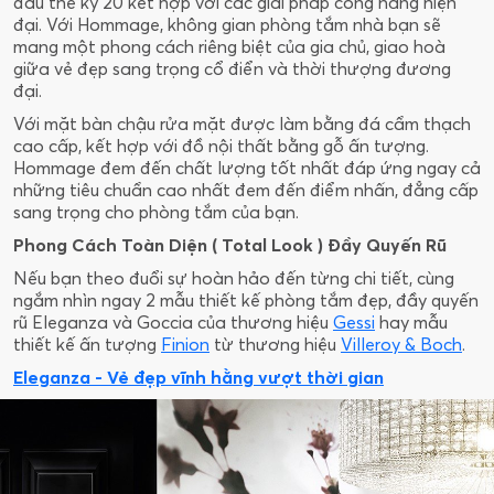
đầu thế kỷ 20 kết hợp với các giải pháp công năng hiện
đại. Với Hommage, không gian phòng tắm nhà bạn sẽ
mang một phong cách riêng biệt của gia chủ, giao hoà
giữa vẻ đẹp sang trọng cổ điển và thời thượng đương
đại.
Với mặt bàn chậu rửa mặt được làm bằng đá cẩm thạch
cao cấp, kết hợp với đồ nội thất bằng gỗ ấn tượng.
Hommage đem đến chất lượng tốt nhất đáp ứng ngay cả
những tiêu chuẩn cao nhất đem đến điểm nhấn, đẳng cấp
sang trọng cho phòng tắm của bạn.
Phong Cách Toàn Diện ( Total Look ) Đầy Quyến Rũ
Nếu bạn theo đuổi sự hoàn hảo đến từng chi tiết, cùng
ngắm nhìn ngay 2 mẫu thiết kế phòng tắm đẹp, đầy quyến
rũ Eleganza và Goccia của thương hiệu
Gessi
hay mẫu
thiết kế ấn tượng
Finion
từ thương hiệu
Villeroy & Boch
.
Eleganza - Vẻ đẹp vĩnh hằng vượt thời gian