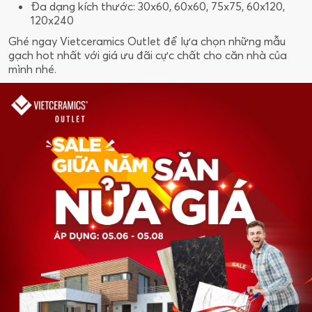
Đa dạng kích thước: 30x60, 60x60, 75x75, 60x120,
120x240
Ghé ngay Vietceramics Outlet để lựa chọn những mẫu
gạch hot nhất với giá ưu đãi cực chất cho căn nhà của
mình nhé.