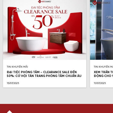
TIN KHUYẾN MÃI
TIN KHUYẾN M
ĐẠI TIỆC PHÒNG TẮM – CLEARANCE SALE ĐẾN
XEM TRẤN T
50%: CƠ HỘI TÂN TRANG PHÒNG TẮM CHUẨN ÂU
ĐỘNG CHO V
15/07/2025
11/07/2025