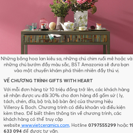
Những bông hoa lan kiêu sa, những chú chim ruồi mê hoặc và
những chú bướm đầy màu sắc, BST Amazonia sẽ đưa bạn
vào một chuyến khám phá thiên nhiên đầy thú vị.
VỀ CHƯƠNG TRÌNH GIFTS WITH HEART
Với mỗi đơn hàng từ 10 triệu đồng trở lên, các khách hàng
sẽ nhận được ưu đãi 30% cho đơn hàng đồ gốm sứ ( ly,
tách, chén, đĩa, bộ trà, bộ bàn ăn) của thương hiệu
Villeroy & Boch. Chương trình có điều khoản và điều kiện
kèm theo. Để biết thêm thông tin về chương trình, các
khách hàng có thể truy cập
website
www.vietceramics.com,
Hotline
0797555299
hoặc
1
633 094
để được tư vấn.