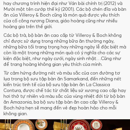
hay chương trình hiện đại như Ván bài chính trị (2012) và
Mười một tên cướp thế kỷ (2001). Các bộ chén đĩa và bàn
ăn của Villeroy & Boch cũng là món quà được yêu thích
của cố công nương Diana, giáo hoàng cũng như nhiều
hoàng gia trên thế giới.
Các bộ trà, bộ bàn ăn cao cấp từ Villeroy & Boch không
chỉ được sử dụng trong những bữa ăn thường ngày,
những bữa tối trang trọng hay những ngày lễ đặc biệt mà
còn là một trong những món quà có ý nghĩa cho các sự
kiện đặc biệt, như ngày cưới, ngày sinh nhật…Cũng như
để trang hoàng không gian yêu thích của mình.
Từ cảm hứng đường nét và màu sắc của con đường tơ
lụa trong bộ sưu tập bàn ăn Samarkand, đến những nét
kiến trúc tinh tế của bộ sưu tập bàn ăn La Classica
Contura, được chế tác từ chất liệu sứ xương cao cấp hay
hơi thở tự nhiên và màu sắc của vùng nhiệt đới từ bộ bàn
ăn Amazonia, ba bộ sưu tập bàn ăn cao cấp Villeroy &
Boch hứa hẹn sẽ mang đến vẻ đẹp hoàn hảo cho mỗi
không gian.