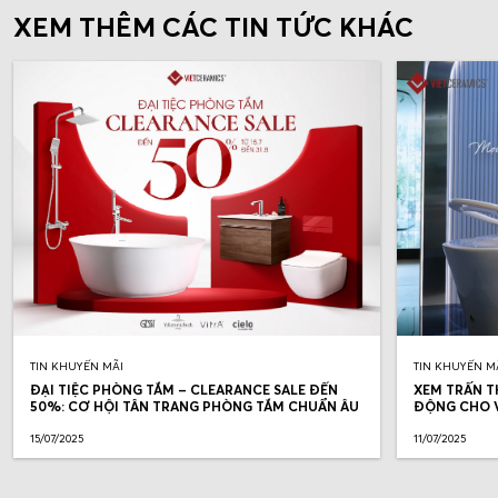
XEM THÊM CÁC TIN TỨC KHÁC
TIN KHUYẾN MÃI
TIN KHUYẾN M
ĐẠI TIỆC PHÒNG TẮM – CLEARANCE SALE ĐẾN
XEM TRẤN T
50%: CƠ HỘI TÂN TRANG PHÒNG TẮM CHUẨN ÂU
ĐỘNG CHO V
15/07/2025
11/07/2025