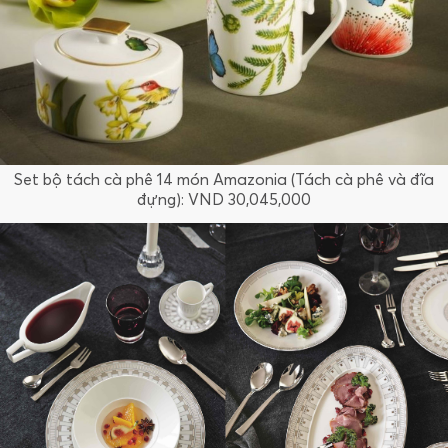
Set bộ tách cà phê 14 món Amazonia (Tách cà phê và đĩa
đựng): VND 30,045,000