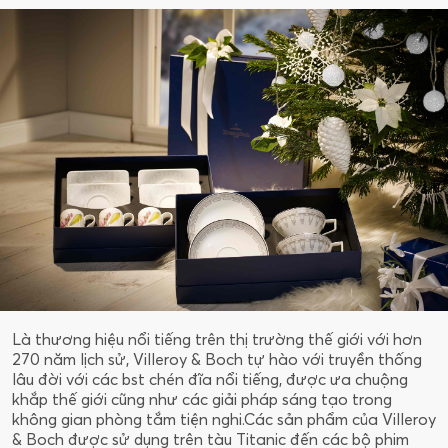
Là thương hiệu nổi tiếng trên thị trường thế giới với hơn
270 năm lịch sử, Villeroy & Boch tự hào với truyền thống
lâu đời với các bst chén đĩa nổi tiếng, được ưa chuộng
khắp thế giới cũng như các giải pháp sáng tạo trong
không gian phòng tắm tiện nghi.Các sản phẩm của Villeroy
& Boch được sử dụng trên tàu Titanic đến các bộ phim