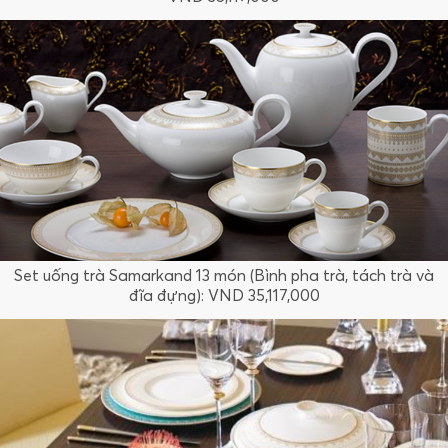
Set uống trà Samarkand 13 món (Bình pha trà, tách trà và
đĩa đựng): VND 35,117,000