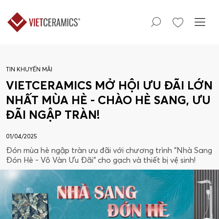
TIN KHUYẾN MÃI
VIETCERAMICS MỞ HỘI ƯU ĐÃI LỚN
NHẤT MÙA HÈ - CHÀO HÈ SANG, ƯU
ĐÃI NGẬP TRÀN!
01/04/2025
Đón mùa hè ngập tràn ưu đãi với chương trình "Nhà Sang
Đón Hè - Vô Vàn Ưu Đãi" cho gạch và thiết bị vệ sinh!