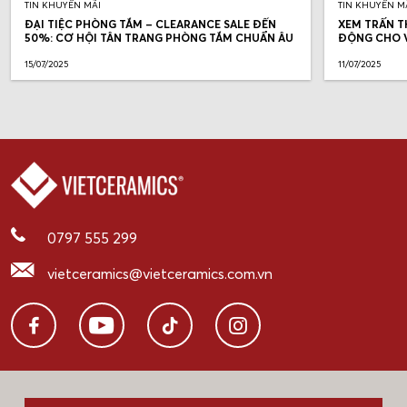
TIN KHUYẾN MÃI
TIN KHUYẾN M
ĐẠI TIỆC PHÒNG TẮM – CLEARANCE SALE ĐẾN
XEM TRẤN T
50%: CƠ HỘI TÂN TRANG PHÒNG TẮM CHUẨN ÂU
ĐỘNG CHO V
15/07/2025
11/07/2025
0797 555 299
vietceramics@vietceramics.com.vn