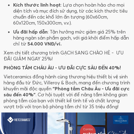
Kích thước linh hoạt
: Lựa chọn hoàn hảo cho mọi
diện tích và mục đích sử dụng, từ các kích thước tiêu
chuẩn đến các khổ lớn ấn tượng (60x60cm,
60x120cm, 150x300cm, v.v.).
Ưu đãi hấp dẫn
: Tận hưởng mức giảm giá 25% trên
hàng ngàn sản phẩm gạch, với giá khởi điểm hấp dẫn
chỉ từ
54.000 VNĐ/vỉ.
Xem chi tiết chương trình GẠCH SANG CHÀO HÈ - ƯU
ĐÃI GIẢM NGAY 25%!
PHÒNG TẮM CHÂU ÂU - ƯU ĐÃI CỰC SÂU ĐẾN 40%!
Vietceramics đồng hành cùng thương hiệu thiết bị vệ sinh
hàng đầu từ Đức, Villeroy & Boch, mang đến chương trình
khuyến mãi độc quyền
“Phòng tắm Châu Âu - Ưu đãi cực
sâu đến 40%”
. Cơ hội tuyệt vời để nâng tầm không gian
phòng tắm của bạn với thiết kế tinh tế và chất lượng
vượt trội với trọn bộ phòng tắm chỉ từ 35 triệu đồng!