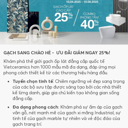
GẠCH SANG CHÀO HÈ
- ƯU ĐÃI GIẢM NGAY 25%!
Khám phá thế giới gạch ốp lát đẳng cấp quốc tế
Vietceramics hơn 1000 mẫu mã đa dạng, đáp ứng mọi
phong cách thiết kế từ các thương hiệu hàng đầu.
Tuyển chọn tinh tế
: Chiêm ngưỡng vẻ đẹp sang trọng
của các bộ sưu tập được sáng tạo bởi các nhà thiết
kế lừng danh, giúp gia chủ kiến tạo không gian sống
đẳng cấp.
Đa dạng phong cách
: Khám phá sự ấm áp của gạch
vân gỗ, nét mạnh mẽ của gạch xi măng Industrial, sự
tinh tế của gạch marble tự nhiên và vẻ độc đáo của
gạch trang trí.