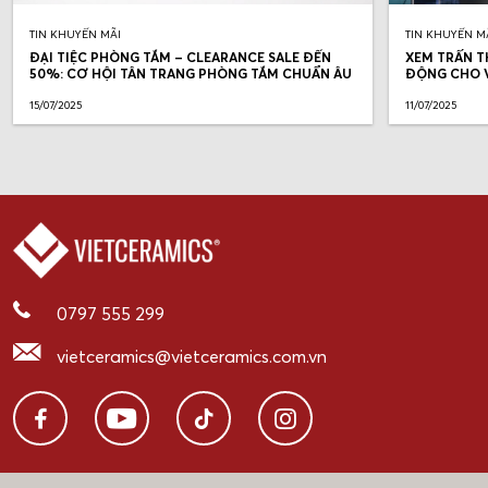
TIN KHUYẾN MÃI
TIN KHUYẾN M
ĐẠI TIỆC PHÒNG TẮM – CLEARANCE SALE ĐẾN
XEM TRẤN T
50%: CƠ HỘI TÂN TRANG PHÒNG TẮM CHUẨN ÂU
ĐỘNG CHO V
15/07/2025
11/07/2025
0797 555 299
vietceramics@vietceramics.com.vn