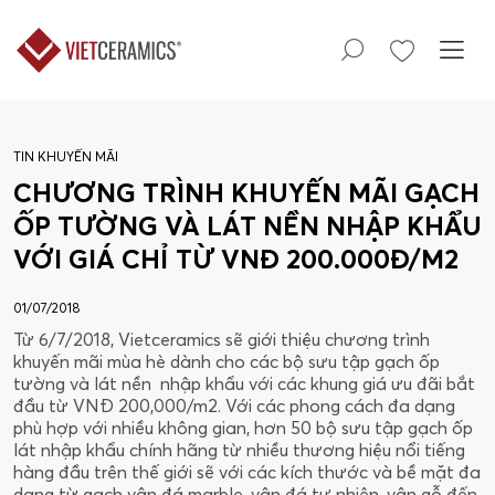
TIN KHUYẾN MÃI
CHƯƠNG TRÌNH KHUYẾN MÃI GẠCH
ỐP TƯỜNG VÀ LÁT NỀN NHẬP KHẨU
VỚI GIÁ CHỈ TỪ VNĐ 200.000Đ/M2
01/07/2018
Từ 6/7/2018, Vietceramics sẽ giới thiệu chương trình
khuyến mãi mùa hè dành cho các bộ sưu tập gạch ốp
tường và lát nền nhập khẩu với các khung giá ưu đãi bắt
đầu từ VNĐ 200,000/m2. Với các phong cách đa dạng
phù hợp với nhiều không gian, hơn 50 bộ sưu tập gạch ốp
lát nhập khẩu chính hãng từ nhiều thương hiệu nổi tiếng
hàng đầu trên thế giới sẽ với các kích thước và bề mặt đa
dạng từ gạch vân đá marble, vân đá tự nhiên, vân gỗ đến