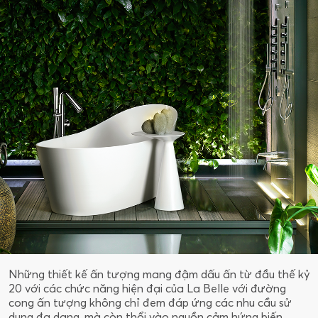
Những thiết kế ấn tượng mang đậm dấu ấn từ đầu thế kỷ
20 với các chức năng hiện đại của La Belle với đường
cong ấn tượng không chỉ đem đáp ứng các nhu cầu sử
dụng đa dạng, mà còn thổi vào nguồn cảm hứng biến