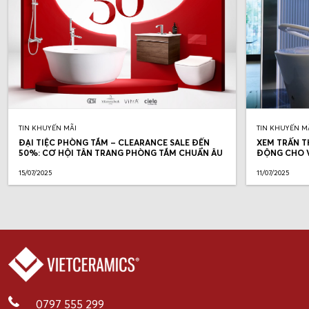
TIN KHUYẾN MÃI
TIN KHUYẾN M
ĐẠI TIỆC PHÒNG TẮM – CLEARANCE SALE ĐẾN
XEM TRẤN T
50%: CƠ HỘI TÂN TRANG PHÒNG TẮM CHUẨN ÂU
ĐỘNG CHO V
15/07/2025
11/07/2025
0797 555 299