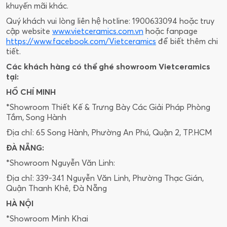
khuyến mãi khác.
Quý khách vui lòng liên hệ hotline: 1900633094 hoặc truy
cập website
www.vietceramics.com.vn
hoặc fanpage
https://www.facebook.com/Vietceramics
để biết thêm chi
tiết.
Các khách hàng có thể ghé showroom Vietceramics
tại:
HỒ CHÍ MINH
*Showroom Thiết Kế & Trưng Bày Các Giải Pháp Phòng
Tắm, Song Hành
Địa chỉ: 65 Song Hành, Phường An Phú, Quận 2, TP.HCM
ĐÀ NẴNG:
*Showroom Nguyễn Văn Linh:
Địa chỉ: 339-341 Nguyễn Văn Linh, Phường Thạc Gián,
Quận Thanh Khê, Đà Nẵng
HÀ NỘI
*Showroom Minh Khai