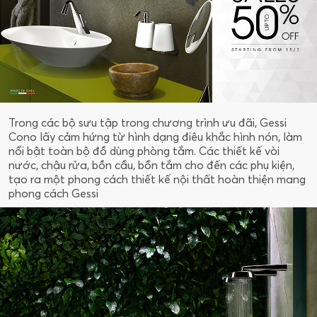
Trong các bộ sưu tập trong chương trình ưu đãi, Gessi
Cono lấy cảm hứng từ hình dạng điêu khắc hình nón, làm
nổi bật toàn bộ đồ dùng phòng tắm. Các thiết kế vòi
nước, chậu rửa, bồn cầu, bồn tắm cho đến các phụ kiện,
tạo ra một phong cách thiết kế nội thất hoàn thiện mang
phong cách Gessi