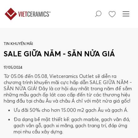
TIN KHUYẾN MÃI
SALE GIỮA NĂM - SĂN NỬA GIÁ
17/05/2024
Từ 05.06 đến 05.08, Vietceramics Outlet sẽ diễn ra
chương trình khuyến mãi cực hấp dẫn SALE GIỮA NĂM -
SĂN NỬA GIÁ! Đây là cơ hội duy nhất trong năm để sắm
những mẫu gạch ốp lát cao cấp đến từ các thương hiệu
hàng đầu tại châu Âu và châu Á chỉ với một nửa giá gốc!
Ưu đãi 50% cho hơn 15.000 m2 gạch Âu và gạch Á.
Đa dạng bề mặt thiết kế: gạch marble, gạch vân đá,
gạch vân gỗ, gạch xi măng, gạch trang trí, đáp ứng
mọi nhu cầu xây dựng.