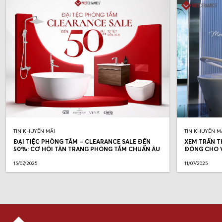
TIN KHUYẾN MÃI
TIN KHUYẾN M
ĐẠI TIỆC PHÒNG TẮM – CLEARANCE SALE ĐẾN
XEM TRẤN T
50%: CƠ HỘI TÂN TRANG PHÒNG TẮM CHUẨN ÂU
ĐỘNG CHO V
15/07/2025
11/07/2025