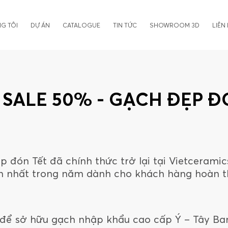
G TÔI
DỰ ÁN
CATALOGUE
TIN TỨC
SHOWROOM 3D
LIÊN
 SALE 50% - GẠCH ĐẸP Đ
 đón Tết đã chính thức trở lại tại Vietceramics
lớn nhất trong năm dành cho khách hàng hoàn 
 để sở hữu gạch nhập khẩu cao cấp Ý – Tây Ba