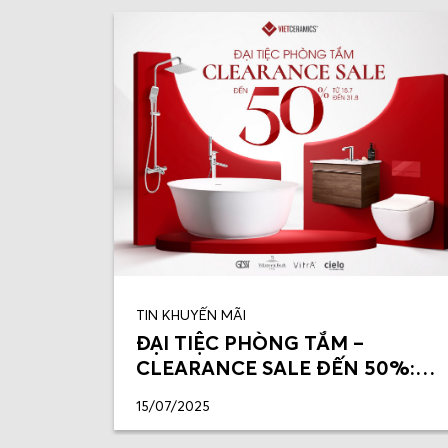
TIN KHUYẾN MÃI
ĐẠI TIỆC PHÒNG TẮM –
CLEARANCE SALE ĐẾN 50%:
CƠ HỘI TÂN TRANG PHÒNG
15/07/2025
TẮM CHUẨN ÂU