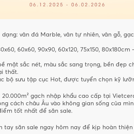
ạng: vân đá Marble, vân tự nhiên, vân gỗ, gạc
0x60, 60x60, 90x90, 60x120, 75x150, 80x180cm 
bề mặt sắc nét, màu sắc sang trọng, bền đẹp 
i thất.
 bộ sưu tập cục Hot, được tuyển chọn kỹ lưỡ
 20.000m² gạch nhập khẩu cao cấp tại Vietcera
g cách châu Âu vào không gian sống của mình
điểm tốt nhất để săn sale.
 tay săn sale ngay hôm nay để kịp hoàn thiện