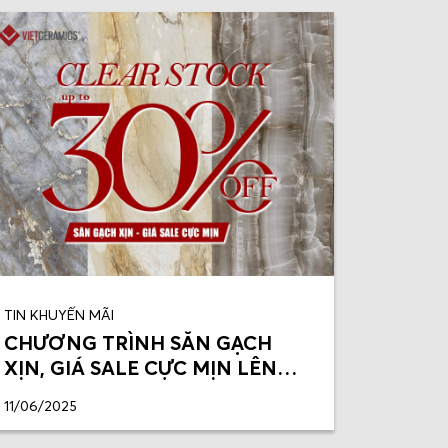
TIN KHUYẾN MÃI
TIN KHU
CHƯƠNG TRÌNH SĂN GẠCH
GẠCH 
XỊN, GIÁ SALE CỰC MỊN LÊN
Á, SA
ĐẾN 30% TẠI VIETCERAMICS
VIETC
11/06/2025
15/06/20