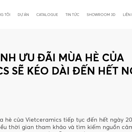
G TÔI
DỰ ÁN
CATALOGUE
TIN TỨC
SHOWROOM 3D
LIÊN
NH ƯU ĐÃI MÙA HÈ CỦA
S SẼ KÉO DÀI ĐẾN HẾT 
 hè của Vietceramics tiếp tục đến hết ngày 2
ều thời gian tham khảo và tìm kiếm nguồn cả