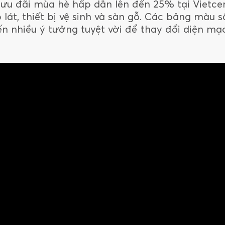
 ưu đãi mùa hè hấp dẫn lên đến 25% tại Vietce
 lát, thiết bị vệ sinh và sàn gỗ. Các bảng màu 
n nhiều ý tưởng tuyệt vời để thay đổi diện m