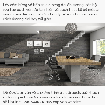
Lấy cảm hứng về kiến trúc đương đại ấn tượng, các bộ
sưu tập gạch vân đá tự nhiên và gạch thiết kế bề mặt xi
măng đem đến các sự lựa chọn lý tưởng cho các phong
cách đương đại hay tối giản.
Để được tư vấn về chương trình ưu đãi gạch, quý khách
vui lòng ghé thăm 6 showroom trên toàn quốc hoặc liên
hệ Hotline:
1900633094
, truy cập vào website