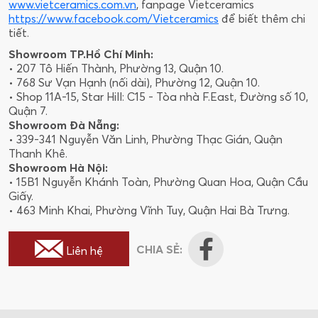
www.vietceramics.com.vn
, fanpage Vietceramics
https://www.facebook.com/Vietceramics
để biết thêm chi
tiết.
Showroom TP.Hồ Chí Minh:
• 207 Tô Hiến Thành, Phường 13, Quận 10.
• 768 Sư Vạn Hạnh (nối dài), Phường 12, Quận 10.
• Shop 11A-15, Star Hill: C15 - Tòa nhà F.East, Đường số 10,
Quận 7.
Showroom Đà Nẵng:
• 339-341 Nguyễn Văn Linh, Phường Thạc Gián, Quận
Thanh Khê.
Showroom Hà Nội:
• 15B1 Nguyễn Khánh Toàn, Phường Quan Hoa, Quận Cầu
Giấy.
• 463 Minh Khai, Phường Vĩnh Tuy, Quận Hai Bà Trưng.
CHIA SẺ:
Liên hệ