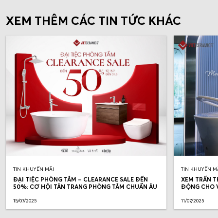
XEM THÊM CÁC TIN TỨC KHÁC
TIN KHUYẾN MÃI
TIN KHUYẾN M
ĐẠI TIỆC PHÒNG TẮM – CLEARANCE SALE ĐẾN
XEM TRẤN T
50%: CƠ HỘI TÂN TRANG PHÒNG TẮM CHUẨN ÂU
ĐỘNG CHO V
15/07/2025
11/07/2025